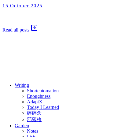
15 October 2025
AdaptX
2025 年 10 月 15 日
Read all posts
⚖️ Enoughness
訂閱
歷年電子報
Writing
Shortcutomation
Enoughness
AdaptX
Today I Learned
碎碎念
部落格
Garden
Notes
Lists