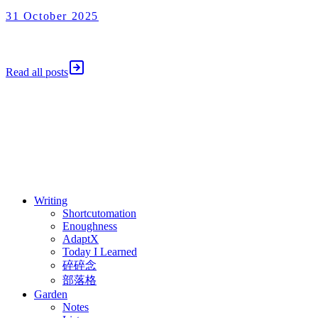
31 October 2025
Enoughness
2025 年 10 月 31 日
Read all posts
⚖️ Enoughness
訂閱
歷年電子報
Writing
Shortcutomation
Enoughness
AdaptX
Today I Learned
碎碎念
部落格
Garden
Notes