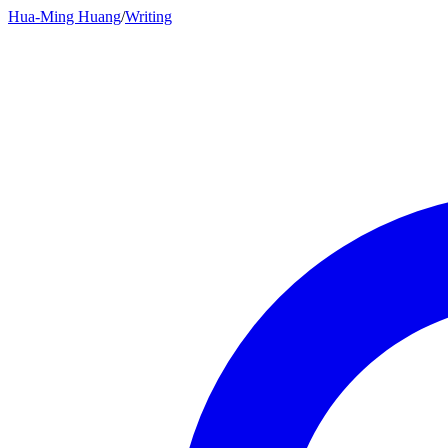
Hua-Ming Huang
/
Writing