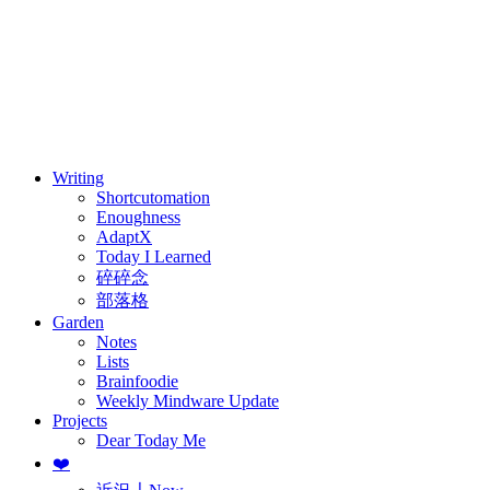
⚖️ Enoughness
訂閱
歷年電子報
Writing
Shortcutomation
Enoughness
AdaptX
Today I Learned
碎碎念
部落格
Garden
Notes
Lists
Brainfoodie
Weekly Mindware Update
Projects
Dear Today Me
❤️