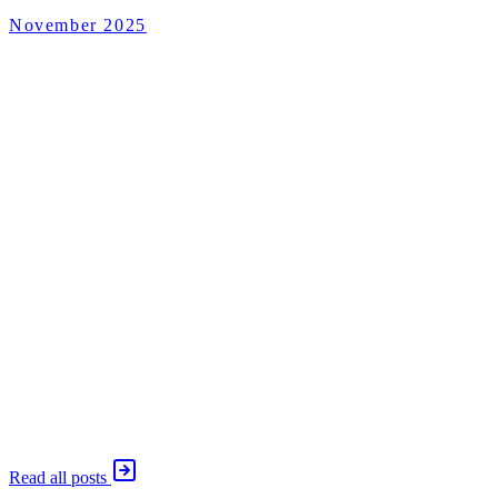
November 2025
Enoughness
2025 年 11 月 28 日
Enoughness
2025 年 11 月 21 日
Shortcutomation
19 November 2025
Enoughness
2025 年 11 月 14 日
AdaptX
2025 年 11 月 12 日
Enoughness
2025 年 11 月 7 日
Read all posts