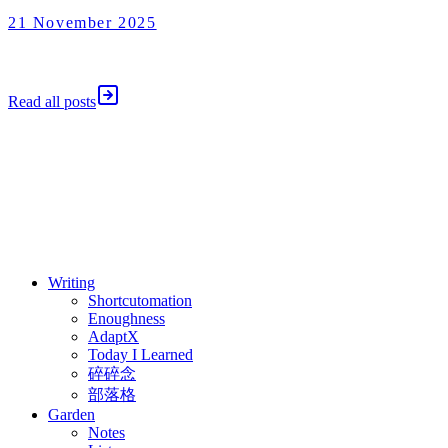
21 November 2025
Enoughness
2025 年 11 月 21 日
Read all posts
⚖️ Enoughness
訂閱
歷年電子報
Writing
Shortcutomation
Enoughness
AdaptX
Today I Learned
碎碎念
部落格
Garden
Notes