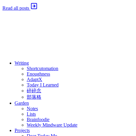
Read all posts
⚖️ Enoughness
訂閱
歷年電子報
Writing
Shortcutomation
Enoughness
AdaptX
Today I Learned
碎碎念
部落格
Garden
Notes
Lists
Brainfoodie
Weekly Mindware Update
Projects
Dear Today Me