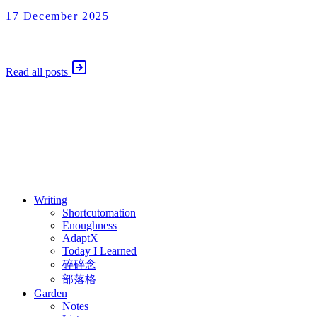
17 December 2025
AdaptX
2025 年 12 月 17 日
Read all posts
⚖️ Enoughness
訂閱
歷年電子報
Writing
Shortcutomation
Enoughness
AdaptX
Today I Learned
碎碎念
部落格
Garden
Notes