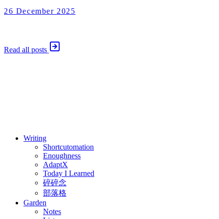
26 December 2025
Enoughness
2025 年 12 月 26 日
Read all posts
⚖️ Enoughness
訂閱
歷年電子報
Writing
Shortcutomation
Enoughness
AdaptX
Today I Learned
碎碎念
部落格
Garden
Notes