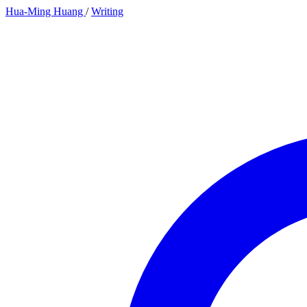
Hua-Ming Huang
/
Writing