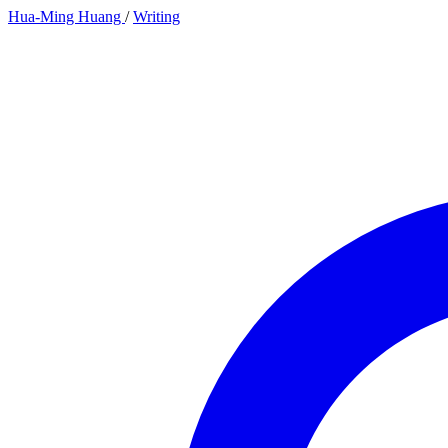
Hua-Ming Huang
/
Writing