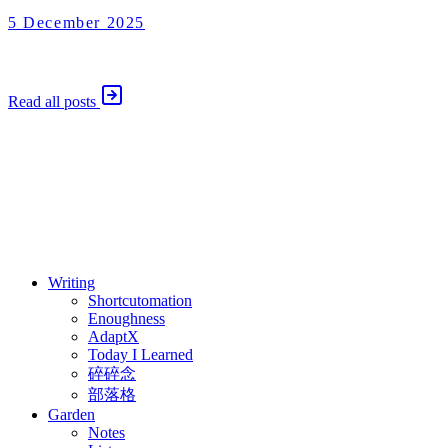
5 December 2025
Enoughness
2025 年 12 月 5 日
Read all posts
⚖️ Enoughness
訂閱
歷年電子報
Writing
Shortcutomation
Enoughness
AdaptX
Today I Learned
碎碎念
部落格
Garden
Notes