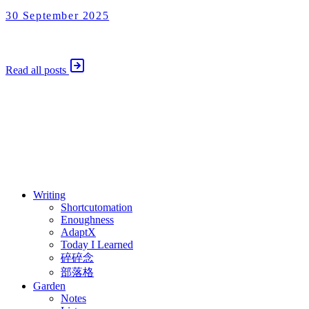
30 September 2025
AdaptX
2025 年 9 月 30 日
Read all posts
⚖️ Enoughness
訂閱
歷年電子報
Writing
Shortcutomation
Enoughness
AdaptX
Today I Learned
碎碎念
部落格
Garden
Notes