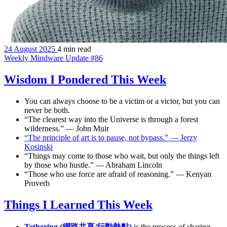
24 August 2025
4 min read
Weekly Mindware Update #86
Wisdom I Pondered This Week
You can always choose to be a victim or a victor, but you can
never be both.
“The clearest way into the Universe is through a forest
wilderness.” — John Muir
“The principle of art is to pause, not bypass.” — Jerzy
Kosinski
“Things may come to those who wait, but only the things left
by those who hustle.” — Abraham Lincoln
“Those who use force are afraid of reasoning.” — Kenyan
Proverb
Things I Learned This Week
Tethering (網路共享/行動熱點)
is the process of sharing