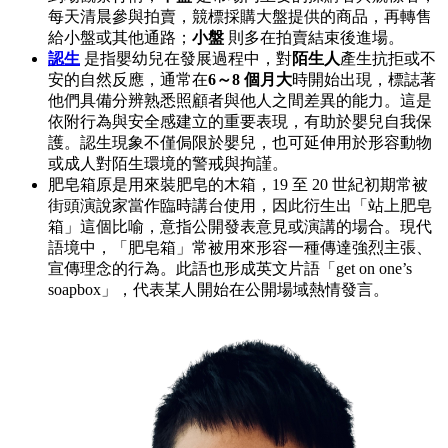
每天清晨參與拍賣，競標採購大盤提供的商品，再轉售
給小盤或其他通路；
小盤
則多在拍賣結束後進場。
認生
是指嬰幼兒在發展過程中，對
陌生人
產生抗拒或不
安的自然反應，通常在
6～8 個月大
時開始出現，標誌著
他們具備分辨熟悉照顧者與他人之間差異的能力。這是
依附行為與安全感建立的重要表現，有助於嬰兒自我保
護。認生現象不僅侷限於嬰兒，也可延伸用於形容動物
或成人對陌生環境的警戒與拘謹。
肥皂箱原是用來裝肥皂的木箱，19 至 20 世紀初期常被
街頭演說家當作臨時講台使用，因此衍生出「站上肥皂
箱」這個比喻，意指公開發表意見或演講的場合。現代
語境中，「肥皂箱」常被用來形容一種傳達強烈主張、
宣傳理念的行為。此語也形成英文片語「get on one’s
soapbox」，代表某人開始在公開場域熱情發言。