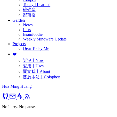
Today I Learned
碎碎念
部落格
Garden
Notes
Lists
Brainfoodie
Weekly Mindware Update
Projects
Dear Today Me
❤️
近況〡Now
愛用〡Uses
關於我〡About
關於本站〡Colophon
Hua-Ming Huang
No hurry. No pause.