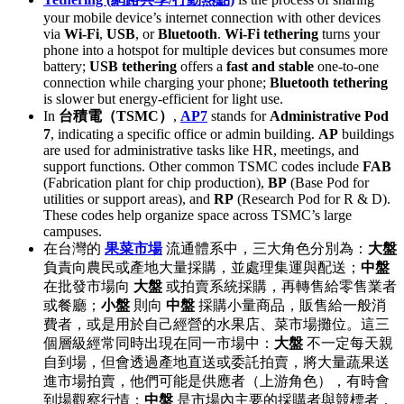
your mobile device’s internet connection with other devices
via
Wi-Fi
,
USB
, or
Bluetooth
.
Wi-Fi tethering
turns your
phone into a hotspot for multiple devices but consumes more
battery;
USB tethering
offers a
fast and stable
one-to-one
connection while charging your phone;
Bluetooth tethering
is slower but energy-efficient for light use.
In
台積電（TSMC）
,
AP7
stands for
Administrative Pod
7
, indicating a specific office or admin building.
AP
buildings
are used for administrative tasks like HR, meetings, and
support functions. Other common TSMC codes include
FAB
(Fabrication plant for chip production),
BP
(Base Pod for
utilities or support areas), and
RP
(Research Pod for R & D).
These codes help organize space across TSMC’s large
campuses.
在台灣的
果菜市場
流通體系中，三大角色分別為：
大盤
負責向農民或產地大量採購，並處理集運與配送；
中盤
在批發市場向
大盤
或拍賣系統採購，再轉售給零售業者
或餐廳；
小盤
則向
中盤
採購小量商品，販售給一般消
費者，或是用於自己經營的水果店、菜市場攤位。這三
個層級經常同時出現在同一市場中：
大盤
不一定每天親
自到場，但會透過產地直送或委託拍賣，將大量蔬果送
進市場拍賣，他們可能是供應者（上游角色），有時會
到場觀察行情；
中盤
是市場內主要的採購者與競標者，