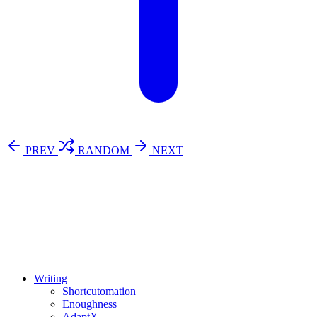
PREV
RANDOM
NEXT
⚖️ Enoughness
訂閱
歷年電子報
Writing
Shortcutomation
Enoughness
AdaptX