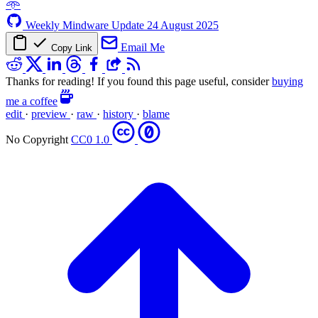
𖥸
Weekly Mindware Update
24 August 2025
Email Me
Copy Link
Thanks for reading! If you found this page useful, consider
buying
me a coffee
edit
·
preview
·
raw
·
history
·
blame
No Copyright
CC0 1.0