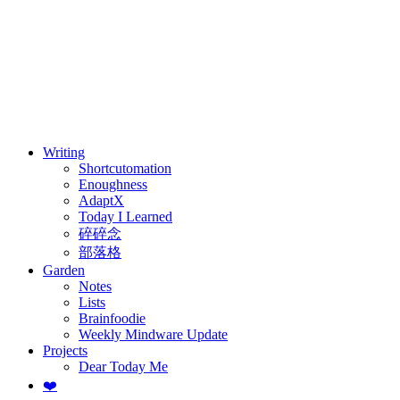
⚖️ Enoughness
訂閱
歷年電子報
Writing
Shortcutomation
Enoughness
AdaptX
Today I Learned
碎碎念
部落格
Garden
Notes
Lists
Brainfoodie
Weekly Mindware Update
Projects
Dear Today Me
❤️