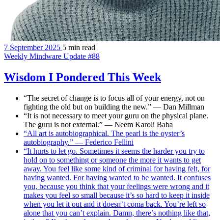
7 September 2025
5 min read
Weekly Mindware Update #88
Wisdom I Pondered This Week
“The secret of change is to focus all of your energy, not on
fighting the old but on building the new.” — Dan Millman
“It is not necessary to meet your guru on the physical plane.
The guru is not external.” — Neem Karoli Baba
“All art is autobiographical. The pearl is the oyster’s
autobiography.” — Federico Fellini
“It hurts to let go. Sometimes it seems the harder you try to
hold on to something or someone the more it wants to get
away. You feel like some kind of criminal for having felt, for
having wanted. For having wanted to be wanted. It confuses
you, because you think that your feelings were wrong and it
makes you feel so small because it’s so hard to keep it inside
when you let it out and it doesn’t coma back. You’re left so
alone that you can’t explain. Damn, there’s nothing like that,