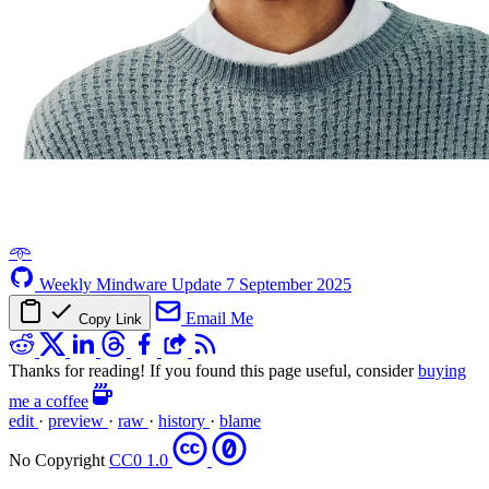
𖥸
Weekly Mindware Update
7 September 2025
Email Me
Copy Link
Thanks for reading! If you found this page useful, consider
buying
me a coffee
edit
·
preview
·
raw
·
history
·
blame
No Copyright
CC0 1.0