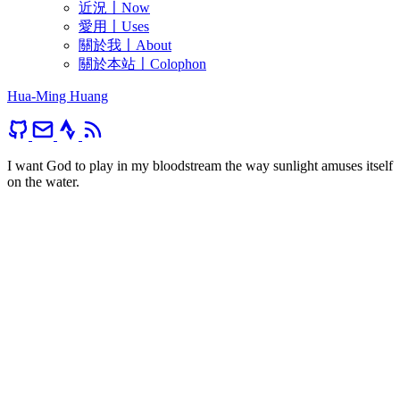
近況〡Now
愛用〡Uses
關於我〡About
關於本站〡Colophon
Hua-Ming Huang
I want God to play in my bloodstream the way sunlight amuses itself
on the water.