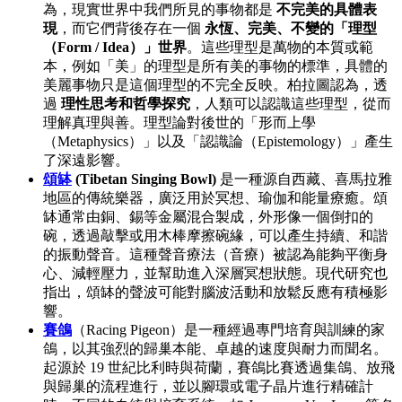
為，現實世界中我們所見的事物都是
不完美的具體表
現
，而它們背後存在一個
永恆、完美、不變的「理型
（Form / Idea）」世界
。這些理型是萬物的本質或範
本，例如「美」的理型是所有美的事物的標準，具體的
美麗事物只是這個理型的不完全反映。柏拉圖認為，透
過
理性思考和哲學探究
，人類可以認識這些理型，從而
理解真理與善。理型論對後世的「形而上學
（Metaphysics）」以及「認識論（Epistemology）」產生
了深遠影響。
頌缽
(Tibetan Singing Bowl)
是一種源自西藏、喜馬拉雅
地區的傳統樂器，廣泛用於冥想、瑜伽和能量療癒。頌
缽通常由銅、錫等金屬混合製成，外形像一個倒扣的
碗，透過敲擊或用木棒摩擦碗緣，可以產生持續、和諧
的振動聲音。這種聲音療法（音療）被認為能夠平衡身
心、減輕壓力，並幫助進入深層冥想狀態。現代研究也
指出，頌缽的聲波可能對腦波活動和放鬆反應有積極影
響。
賽鴿
（Racing Pigeon）是一種經過專門培育與訓練的家
鴿，以其強烈的歸巢本能、卓越的速度與耐力而聞名。
起源於 19 世紀比利時與荷蘭，賽鴿比賽透過集鴿、放飛
與歸巢的流程進行，並以腳環或電子晶片進行精確計