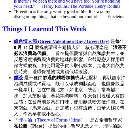
is there? I’ve been there and you have too. You’re nodding
your head.” — Henry Rollins, The Portable Henry Rollins
“Freedom is the only worthy goal in life. It is won by
disregarding things that lie beyond our control.” — Epictetus
Things I Learned This Week
綠色情人節 (Green Valentine’s Day / Green Day)
是每年
8 月 14 日
慶祝的環保主題情人節，核心理念是「
浪漫不
必以浪費為代價
」，旨在提倡愛情與自然和諧共生，並
反思過度消費與浪費對地球的影響。它鼓勵戀人採用環
保方式慶祝，如使用電子賀卡取代紙本、走進大自然共
度時光、送環保禮物或實踐低碳浪漫。
麵茶
是一種由
炒過的麵粉加糖
或其他配料，再以熱水沖
泡調成稠或稀質地，既可以做成糊狀點心，也能像飲品
一樣享用。它在中國北方（如北京、陝西）常為鹹口
味，加入芝麻油、蔥花等調味料，冬天食用溫暖又有飽
足感；在台灣則多為甜口味，使用麵茶粉方便沖泡。在
東南亞（馬來西亞、新加坡）也有流傳，由華人移民帶
入，作為早餐或小點心。
「
理型論（Theory of Forms / Ideas）
」是古希臘哲學家
柏拉圖（Plato）
提出的核心哲學思想之一。理型論認