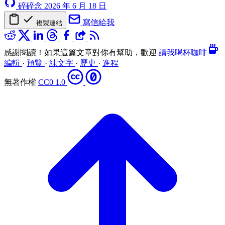
碎碎念
2026 年 6 月 18 日
寫信給我
複製連結
感謝閱讀！如果這篇文章對你有幫助，歡迎
請我喝杯咖啡
編輯
·
預覽
·
純文字
·
歷史
·
進程
無著作權
CC0 1.0