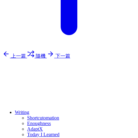
上一篇
隨機
下一篇
⚖️ Enoughness
訂閱
歷年電子報
Writing
Shortcutomation
Enoughness
AdaptX
Today I Learned