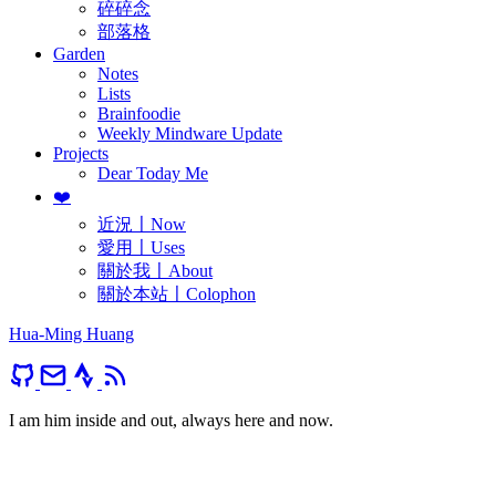
碎碎念
部落格
Garden
Notes
Lists
Brainfoodie
Weekly Mindware Update
Projects
Dear Today Me
❤️
近況〡Now
愛用〡Uses
關於我〡About
關於本站〡Colophon
Hua-Ming Huang
I am him inside and out, always here and now.