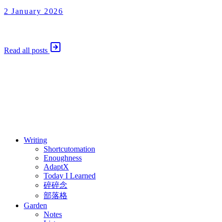
2 January 2026
Enoughness
2026 年 1 月 2 日
Read all posts
⚖️ Enoughness
訂閱
歷年電子報
Writing
Shortcutomation
Enoughness
AdaptX
Today I Learned
碎碎念
部落格
Garden
Notes