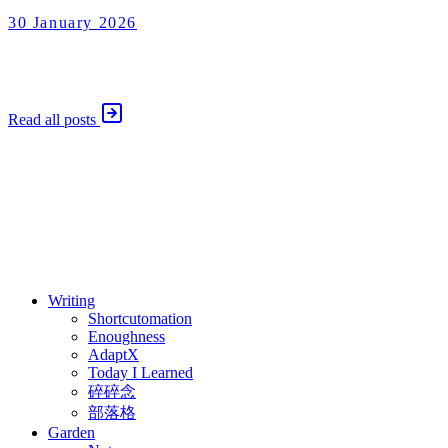
30 January 2026
Enoughness
2026 年 1 月 30 日
Read all posts
⚖️ Enoughness
訂閱
歷年電子報
Writing
Shortcutomation
Enoughness
AdaptX
Today I Learned
碎碎念
部落格
Garden