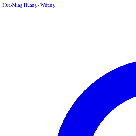
Hua-Ming Huang
/
Writing