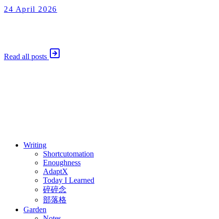
24 April 2026
Enoughness
2026 年 4 月 24 日
Read all posts
⚖️ Enoughness
訂閱
歷年電子報
Writing
Shortcutomation
Enoughness
AdaptX
Today I Learned
碎碎念
部落格
Garden
Notes