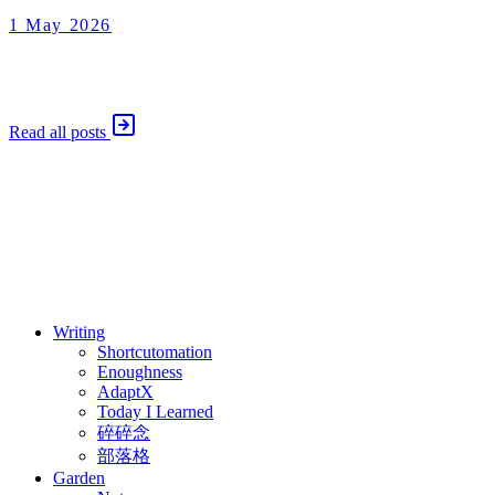
1 May 2026
Enoughness
2026 年 5 月 1 日
Read all posts
⚖️ Enoughness
訂閱
歷年電子報
Writing
Shortcutomation
Enoughness
AdaptX
Today I Learned
碎碎念
部落格
Garden