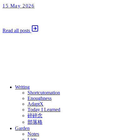
15 May 2026
Enoughness
2026 年 5 月 15 日
Read all posts
⚖️ Enoughness
訂閱
歷年電子報
Writing
Shortcutomation
Enoughness
AdaptX
Today I Learned
碎碎念
部落格
Garden
Notes
Lists