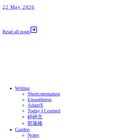
22 May 2026
Enoughness
2026 年 5 月 22 日
Read all posts
⚖️ Enoughness
訂閱
歷年電子報
Writing
Shortcutomation
Enoughness
AdaptX
Today I Learned
碎碎念
部落格
Garden
Notes