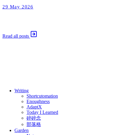
29 May 2026
Enoughness
2026 年 5 月 29 日
Read all posts
⚖️ Enoughness
訂閱
歷年電子報
Writing
Shortcutomation
Enoughness
AdaptX
Today I Learned
碎碎念
部落格
Garden