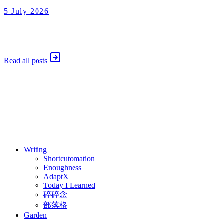
5 July 2026
碎碎念
2026 年 7 月 5 日
Read all posts
⚖️ Enoughness
訂閱
歷年電子報
Writing
Shortcutomation
Enoughness
AdaptX
Today I Learned
碎碎念
部落格
Garden