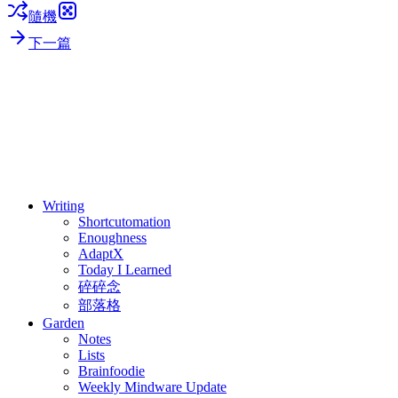
隨機
下一篇
⚖️ Enoughness
訂閱
歷年電子報
Writing
Shortcutomation
Enoughness
AdaptX
Today I Learned
碎碎念
部落格
Garden
Notes
Lists
Brainfoodie
Weekly Mindware Update