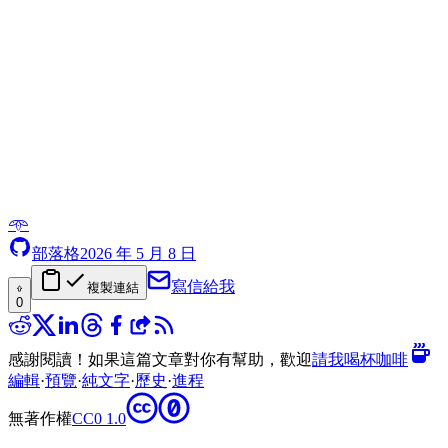
𖥸
部落格
2026 年 5 月 8 日
寫信給我
複製連結
0
感謝閱讀！如果這篇文章對你有幫助，歡迎
請我喝杯咖啡
編輯
·
預覽
·
純文字
·
歷史
·
進程
無著作權
CC0 1.0