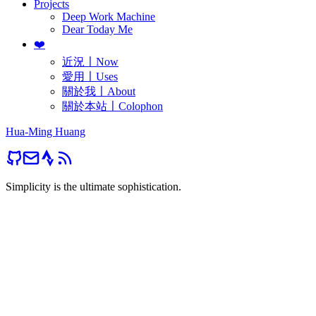
Projects
Deep Work Machine
Dear Today Me
❤️
近況〡Now
愛用〡Uses
關於我〡About
關於本站〡Colophon
Hua-Ming Huang
Simplicity is the ultimate sophistication.