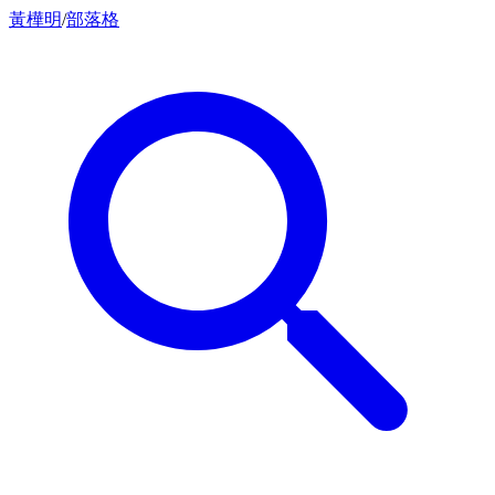
黃樺明
/
部落格