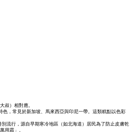
大叔）相對應。
椰奶特色，常見於新加坡、馬來西亞與印尼一帶。這類糕點以色彩
在日本特別流行，源自早期寒冷地區（如北海道）居民為了防止皮膚乾
萬用霜」。