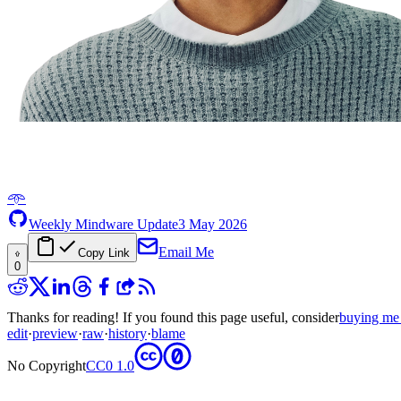
𖥸
Weekly Mindware Update
3 May 2026
Email Me
Copy Link
0
Thanks for reading! If you found this page useful, consider
buying me 
edit
·
preview
·
raw
·
history
·
blame
No Copyright
CC0 1.0