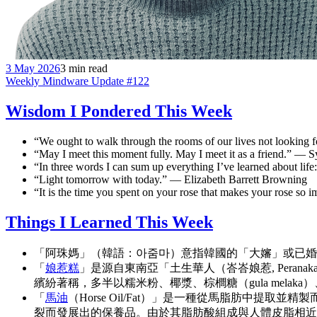
3 May 2026
3 min read
Weekly Mindware Update #122
Wisdom I Pondered This Week
“We ought to walk through the rooms of our lives not looking 
“May I meet this moment fully. May I meet it as a friend.” — S
“In three words I can sum up everything I’ve learned about life
“Light tomorrow with today.” — Elizabeth Barrett Browning
“It is the time you spent on your rose that makes your rose so
Things I Learned This Week
「阿珠媽」（韓語：아줌마）意指韓國的「大嬸」或已婚
「
娘惹糕
」是源自東南亞「土生華人（峇峇娘惹, Per
繽紛著稱，多半以糯米粉、椰漿、棕櫚糖（gula melaka
「
馬油
（Horse Oil/Fat）」是一種從馬脂肪中
裂而發展出的保養品。由於其脂肪酸組成與人體皮脂相近