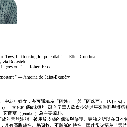
for flaws, but looking for potential.” — Ellen Goodman
ylvia Boorstein
: it goes on.” — Robert Frost
 important.” — Antoine de Saint-Exupéry
、中老年婦女，亦可通稱為「阿姨」；與「阿珠西」（아저씨，
anakan）」文化的傳統糕點，融合了華人飲食技法與馬來香料與
）、斑蘭葉（pandan）為主要原料。
提取並精製而成的天然油脂，被用於皮膚的保濕與修護。馬油之所以
，具有高親膚性、易吸收、不黏膩的特性，因此常被稱為「天然