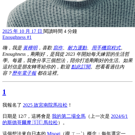
2025 年 10 月 17 日
閱讀時間 4 分鐘
Enoughness #1
嗨，我是
黃樺明
，喜歡
寫作
、
耐力運動
、
用手機寫程式
。
Enoughness，剛剛好，是我從 2023 年開始每天練習的生活哲
學。每週，我會分享三個想法，陪你打造剛剛好的生活。如果
這封信是朋友轉寄給你的，歡迎
點此訂閱
。想看看過往內
容？
歷年電子報
都在這裡。
1
我報名了
2025 故宮南院馬拉松
！
日期是 12/7，這將會是
我的第二場全馬
（上一次是
2024/6/1
的斯德哥爾摩 🇸🇪 馬拉松
）。
這個想法來自日本的
Misogi
（禊 ㄒㄧˋ）概念：每年選定一