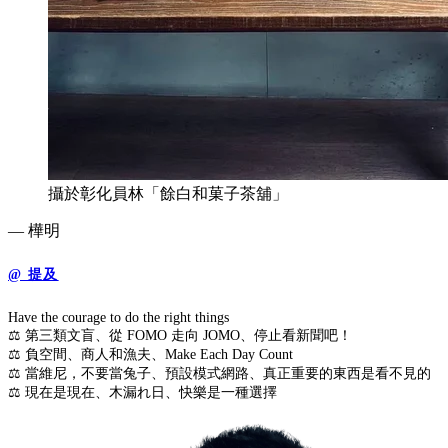
攝於彰化員林「餘白和菓子茶舖」
— 樺明
@ 提及
Have the courage to do the right things
⚖️ 第三類文盲、從 FOMO 走向 JOMO、停止看新聞吧！
⚖️ 負空間、商人和漁夫、Make Each Day Count
⚖️ 當維尼，不要當兔子、預設模式網路、真正重要的東西是看不見的
⚖️ 現在是現在、木漏れ日、快樂是一種選擇