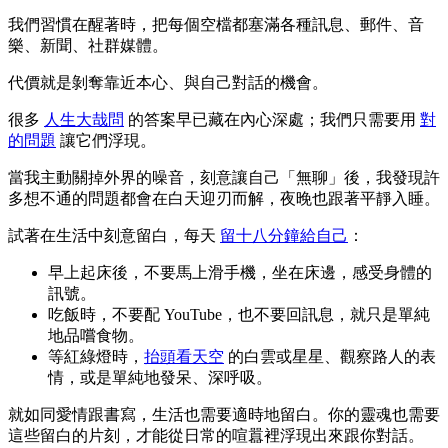
我們習慣在醒著時，把每個空檔都塞滿各種訊息、郵件、音
樂、新聞、社群媒體。
代價就是剝奪靠近本心、與自己對話的機會。
很多
人生大哉問
的答案早已藏在內心深處；我們只需要用
對
的問題
讓它們浮現。
當我主動關掉外界的噪音，刻意讓自己「無聊」後，我發現許
多想不通的問題都會在白天迎刃而解，夜晚也跟著平靜入睡。
試著在生活中刻意留白，每天
留十八分鐘給自己
：
早上起床後，不要馬上滑手機，坐在床邊，感受身體的
訊號。
吃飯時，不要配 YouTube，也不要回訊息，就只是單純
地品嚐食物。
等紅綠燈時，
抬頭看天空
的白雲或星星、觀察路人的表
情，或是單純地發呆、深呼吸。
就如同愛情跟書寫，生活也需要適時地留白。你的靈魂也需要
這些留白的片刻，才能從日常的喧囂裡浮現出來跟你對話。