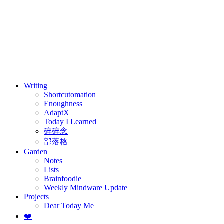
⚖️ Enoughness
訂閱
歷年電子報
Writing
Shortcutomation
Enoughness
AdaptX
Today I Learned
碎碎念
部落格
Garden
Notes
Lists
Brainfoodie
Weekly Mindware Update
Projects
Dear Today Me
❤️