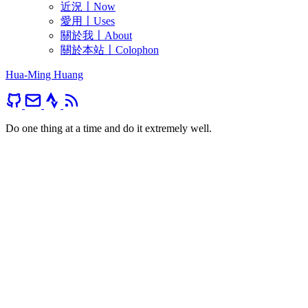
近況〡Now
愛用〡Uses
關於我〡About
關於本站〡Colophon
Hua-Ming Huang
Do one thing at a time and do it extremely well.