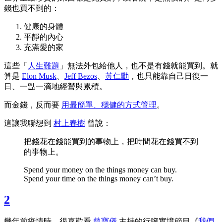
錢也買不到的：
健康的身體
平靜的內心
充滿愛的家
這些「
人生難題
」無法外包給他人，也不是有錢就能買到。就
算是
Elon Musk
、
Jeff Bezos
、
黃仁勳
，也只能靠自己日復一
日、一點一滴地經營與累積。
而金錢，反而要
用最簡單、穩健的方式管理
。
這讓我聯想到
村上春樹
曾說：
把錢花在錢能買到的事物上，把時間花在錢買不到
的事物上。
Spend your money on the things money can buy.
Spend your time on the things money can’t buy.
2
幾年前疫情時，很喜歡看
曾寶儀
主持的行腳實境節目《
我們