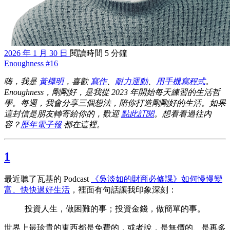
2026 年 1 月 30 日
閱讀時間 5 分鐘
Enoughness #16
嗨，我是
黃樺明
，喜歡
寫作
、
耐力運動
、
用手機寫程式
。
Enoughness，剛剛好，是我從 2023 年開始每天練習的生活哲
學。每週，我會分享三個想法，陪你打造剛剛好的生活。如果
這封信是朋友轉寄給你的，歡迎
點此訂閱
。想看看過往內
容？
歷年電子報
都在這裡。
1
最近聽了瓦基的 Podcast
《吳淡如的財商必修課》如何慢慢變
富、快快過好生活
，裡面有句話讓我印象深刻：
投資人生，做困難的事；投資金錢，做簡單的事。
世界上最珍貴的東西都是免費的，或者說，是無價的、是再多