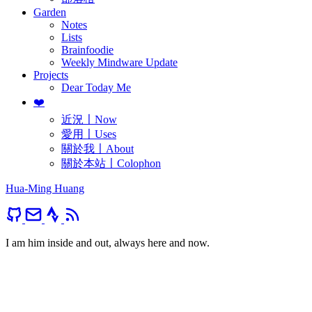
Garden
Notes
Lists
Brainfoodie
Weekly Mindware Update
Projects
Dear Today Me
❤️
近況〡Now
愛用〡Uses
關於我〡About
關於本站〡Colophon
Hua-Ming Huang
I am him inside and out, always here and now.