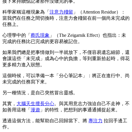
接下來持續惦記著那件沒做完的事。
科學家稱這種現象為「
注意力殘留
」（Attention Residue）：
當我們在任務之間切換時，注意力會殘留在前一個尚未完成的
任務上。
心理學中的「
蔡氏現象
」（The Zeigarnik Effect）也指出：未
完成的任務比已完成的更容易被記住。
如果我們總是把事情做到一半就放下，不僅容易遺忘細節，還
會讓這些「未完成」成為心中的負擔，等到重新拾起時，得花
更多精力進入狀態。
這個時候，可以準備一本「分心筆記本」：將正在進行中、尚
未完成的任務寫下來。
另一種情況，是自己突然冒出靈感。
其實，
大腦天生擅長分心
。與其用意志力強迫自己不走神，不
如善用這種「
漫遊
」的特性，把想到的事通通捕捉起來。
透過這個方法，能幫助自己回歸當下、將
專注力
拉回手邊工
作。