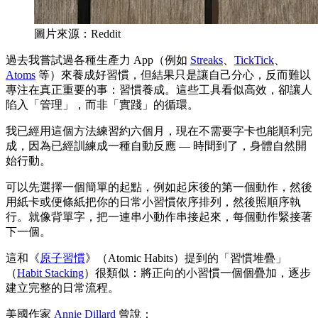
圖片來源：Reddit
過去我嘗試過各種生產力 App（例如
Streaks
、
TickTick
、
Atoms
等）來養成好習慣，但結果只是讓自己分心，反而難以
專注在真正重要的事：習慣養成。這些工具看似高效，卻讓人
陷入「管理」，而非「實踐」的循環。
我已經用這個方法練習約六個月，現在不需要字卡也能順利完
成，因為已經訓練成一種自動反應 — 時間到了，身體自然開
始行動。
可以先選擇一個簡單的起點，例如起床後的第一個動作，然後
用紙卡或便條紙把你的日常小習慣依序排列，然後照順序執
行。就像背單字，把一連串小動作串接起來，每個動作緊接著
下一個。
這和《
原子習慣
》（Atomic Habits）提到的「習慣堆疊」
（
Habit Stacking
）很類似：將正向的小習慣一個個疊加，逐步
建立完整的日常流程。
美國作家
Annie Dillard
曾說：