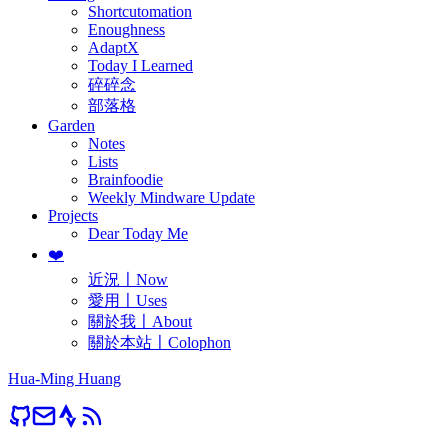
Shortcutomation
Enoughness
AdaptX
Today I Learned
碎碎念
部落格
Garden
Notes
Lists
Brainfoodie
Weekly Mindware Update
Projects
Dear Today Me
❤️
近況〡Now
愛用〡Uses
關於我〡About
關於本站〡Colophon
Hua-Ming Huang