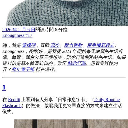
2026 年 2 月 6 日
閱讀時間 6 分鐘
Enoughness #17
嗨，我是
黃樺明
，喜歡
寫作
、
耐力運動
、
用手機寫程式
。
Enoughness，剛剛好，是我從 2023 年開始每天練習的生活哲
學。每週，我會分享三個想法，陪你打造剛剛好的生活。如果
這封信是朋友轉寄給你的，歡迎
點此訂閱
。想看看過往內
容？
歷年電子報
都在這裡。
1
在
Reddit
上看到有人分享「日常作息字卡」（
Daily Routine
Flashcards
）的做法，啟發我用更簡單直接的方式來建立生活
儀式。