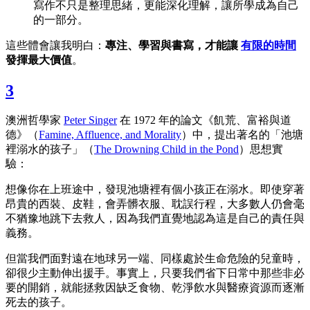
寫作不只是整理思緒，更能深化理解，讓所學成為自己
的一部分。
這些體會讓我明白：
專注、學習與書寫，才能讓
有限的時間
發揮最大價值
。
3
澳洲哲學家
Peter Singer
在 1972 年的論文《飢荒、富裕與道
德》（
Famine, Affluence, and Morality
）中，提出著名的「池塘
裡溺水的孩子」（
The Drowning Child in the Pond
）思想實
驗：
想像你在上班途中，發現池塘裡有個小孩正在溺水。即使穿著
昂貴的西裝、皮鞋，會弄髒衣服、耽誤行程，大多數人仍會毫
不猶豫地跳下去救人，因為我們直覺地認為這是自己的責任與
義務。
但當我們面對遠在地球另一端、同樣處於生命危險的兒童時，
卻很少主動伸出援手。事實上，只要我們省下日常中那些非必
要的開銷，就能拯救因缺乏食物、乾淨飲水與醫療資源而逐漸
死去的孩子。