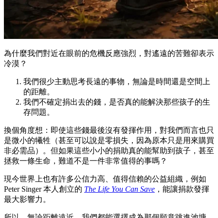
為什麼我們對近在眼前的危機反應強烈，對遙遠的苦難卻表示
冷漠？
我們很少主動思考長遠的事物，無論是時間還是空間上
的距離。
我們不確定捐出去的錢，是否真的能解決那些孩子的生
存問題。
換個角度想：即使這些錢最後沒有發揮作用，對我們而言也只
是微小的犧牲（甚至可以說是零損失，因為原本只是用來購買
非必需品）。但如果這些小小的捐助真的能幫助到孩子，甚至
拯救一條生命，難道不是一件非常值得的事嗎？
現今世界上也有許多公信力高、值得信賴的公益組織，例如
Peter Singer 本人創立的
The Life You Can Save
，能讓捐款發揮
最大影響力。
所以，無論距離遠近，我們都能選擇成為那個願意跳進池塘、