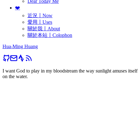
Dear Today Me
❤️
近況〡Now
愛用〡Uses
關於我〡About
關於本站〡Colophon
Hua-Ming Huang
I want God to play in my bloodstream the way sunlight amuses itself
on the water.