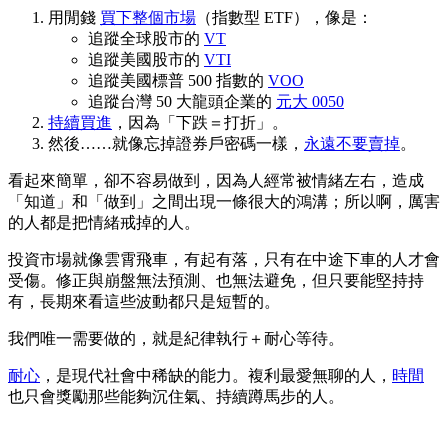
用閒錢
買下整個市場
（指數型 ETF），像是：
追蹤全球股市的
VT
追蹤美國股市的
VTI
追蹤美國標普 500 指數的
VOO
追蹤台灣 50 大龍頭企業的
元大 0050
持續買進
，因為「下跌＝打折」。
然後……就像忘掉證券戶密碼一樣，
永遠不要賣掉
。
看起來簡單，卻不容易做到，因為人經常被情緒左右，造成
「知道」和「做到」之間出現一條很大的鴻溝；所以啊，厲害
的人都是把情緒戒掉的人。
投資市場就像雲霄飛車，有起有落，只有在中途下車的人才會
受傷。修正與崩盤無法預測、也無法避免，但只要能堅持持
有，長期來看這些波動都只是短暫的。
我們唯一需要做的，就是紀律執行＋耐心等待。
耐心
，是現代社會中稀缺的能力。複利最愛無聊的人，
時間
也只會獎勵那些能夠沉住氣、持續蹲馬步的人。