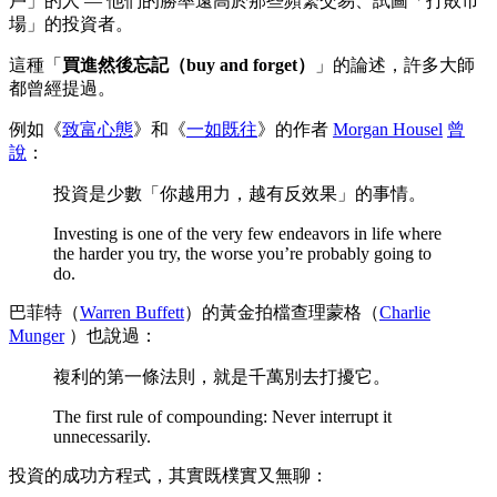
戶」的人 — 他們的勝率遠高於那些頻繁交易、試圖「打敗市
場」的投資者。
這種「
買進然後忘記（buy and forget）
」的論述，許多大師
都曾經提過。
例如《
致富心態
》和《
一如既往
》的作者
Morgan Housel
曾
說
：
投資是少數「你越用力，越有反效果」的事情。
Investing is one of the very few endeavors in life where
the harder you try, the worse you’re probably going to
do.
巴菲特（
Warren Buffett
）的黃金拍檔查理蒙格（
Charlie
Munger
）也說過：
複利的第一條法則，就是千萬別去打擾它。
The first rule of compounding: Never interrupt it
unnecessarily.
投資的成功方程式，其實既樸實又無聊：