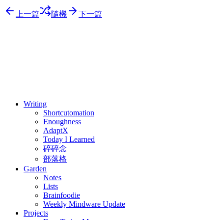
上一篇
隨機
下一篇
⚖️ Enoughness
訂閱
歷年電子報
Writing
Shortcutomation
Enoughness
AdaptX
Today I Learned
碎碎念
部落格
Garden
Notes
Lists
Brainfoodie
Weekly Mindware Update
Projects