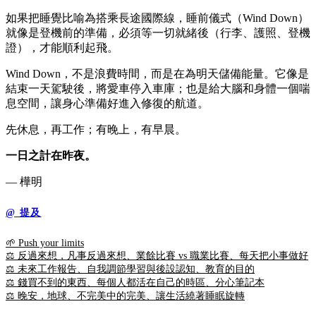
如果把睡覺比喻為搭乘長途國際線，睡前儀式（Wind Down）
就像是登機前的準備，必須等一切就緒後（行李、護照、登機
證），才能順利起飛。
Wind Down，不是浪費時間，而是在為明天儲備能量。它像是
結束一天駕駛後，將愛車停入車庫；也是給大腦和身體一個喘
息空間，讓身心準備好進入修復的航道。
先休息，再工作；有晚上，有早晨。
一日之計在昨夜。
— 樺明
@ 提及
🌱 Push your limits
⚖️ 反過來想，凡事反過來想、業餘比賽 vs 職業比賽、每天把小事做好
⚖️ 未來工作報告、自我調節學習與後設認知、教育的目的
⚖️ 錢買不到的東西、每個人都活在自己的時區、分心筆記本
⚖️ 晚安，地球、不完美中的完美、讓生活繞著睡眠旋轉