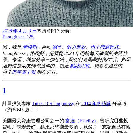
2026 年 4 月 3 日
閱讀時間 7 分鐘
Enoughness #25
嗨，我是
黃樺明
，喜歡
寫作
、
耐力運動
、
用手機寫程式
。
Enoughness，剛剛好，是我從 2023 年開始每天練習的生活哲
學。每週，我會分享三個想法，陪你打造剛剛好的生活。如果
這封信是朋友轉寄給你的，歡迎
點此訂閱
。想看看過往內
容？
歷年電子報
都在這裡。
1
計量投資專家
James O’Shaughnessy
在
2014 年的訪談
分享道
（約 58:45 處）：
美國最大資產管理公司之一的
富達（Fidelity）
曾研究哪些投
資帳戶表現最好，結果那些賺最多的，竟然是「忘記自己有帳