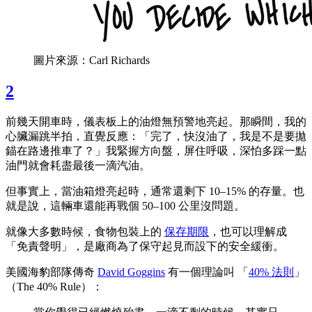
圖片來源：Carl Richards
2
前幾天開車時，儀表板上的油燈無預警地亮起。那瞬間，我的
心臟漏跳半拍，直覺反應：「完了，快沒油了，我是不是要拋
錨在路邊推車了？」我緊握方向盤，屏住呼吸，深怕多踩一點
油門就會耗盡最後一滴汽油。
但事實上，當油箱燈亮起時，通常還剩下 10–15% 的存量。也
就是說，這輛車還能再戰個 50–100 公里沒問題。
就像大多數時候，食物包裝上的
保存期限
，也可以理解成
「免責聲明」，是廠商為了保守起見而設下的安全緩衝。
美國海豹部隊傳奇
David Goggins
有一個理論叫 「
40% 法則
」
（The 40% Rule）：