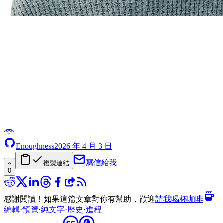
𖥸
Enoughness
2026 年 4 月 3 日
寫信給我
複製連結
0
感謝閱讀！如果這篇文章對你有幫助，歡迎
請我喝杯咖啡
編輯
·
預覽
·
純文字
·
歷史
·
進程