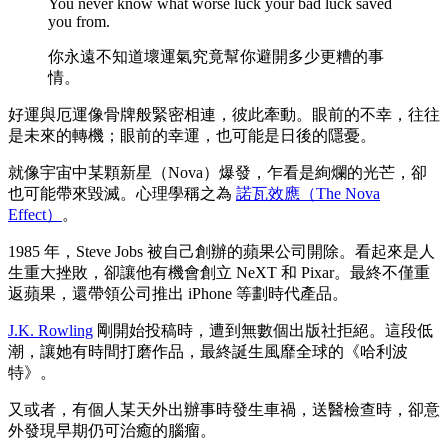
You never know what worse luck your bad luck saved
you from.
你永遠不知道壞運氣究竟幫你避開多少更糟的事
情。
好運與厄運像骨牌般緊密相連，彼此牽動。眼前的不幸，往往
是未來的轉機；眼前的幸運，也可能是日後的隱憂。
就像宇宙中某顆新星（Nova）爆發，乍看是絢爛的光芒，卻
也可能帶來毀滅。心理學稱之為
諾瓦效應（The Nova
Effect）
。
1985 年，Steve Jobs 被自己創辦的蘋果公司開除。看起來是人
生重大挫敗，卻讓他有機會創立 NeXT 和 Pixar。最終不僅重
返蘋果，還帶領公司推出 iPhone 等劃時代產品。
J.K. Rowling
剛開始投稿時，遭到無數個出版社拒絕。這段低
潮，讓她有時間打磨作品，最終誕生風靡全球的《哈利波
特》。
又或者，有個人某天外出辦事時發生車禍，送醫檢查時，卻意
外發現早期仍可治癒的腦瘤。