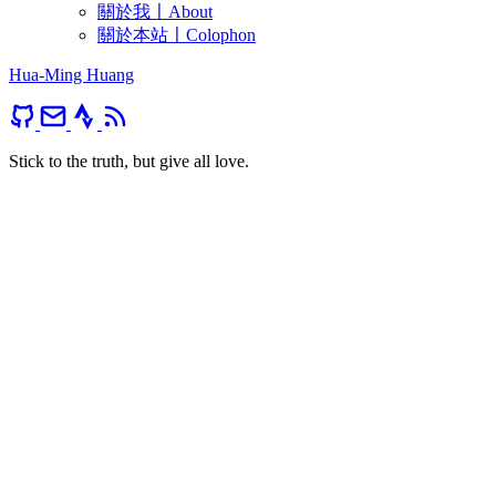
關於我〡About
關於本站〡Colophon
Hua-Ming Huang
Stick to the truth, but give all love.