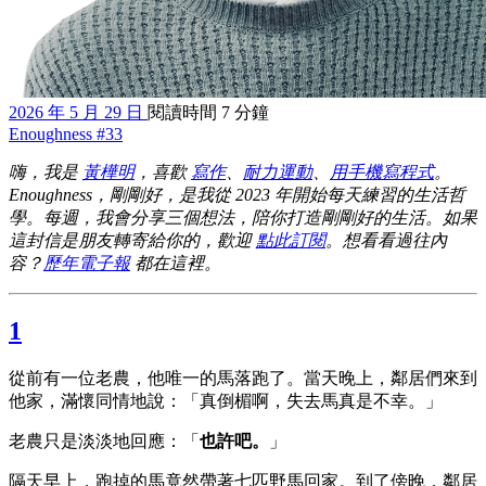
2026 年 5 月 29 日
閱讀時間 7 分鐘
Enoughness #33
嗨，我是
黃樺明
，喜歡
寫作
、
耐力運動
、
用手機寫程式
。
Enoughness，剛剛好，是我從 2023 年開始每天練習的生活哲
學。每週，我會分享三個想法，陪你打造剛剛好的生活。如果
這封信是朋友轉寄給你的，歡迎
點此訂閱
。想看看過往內
容？
歷年電子報
都在這裡。
1
從前有一位老農，他唯一的馬落跑了。當天晚上，鄰居們來到
他家，滿懷同情地說：「真倒楣啊，失去馬真是不幸。」
老農只是淡淡地回應：「
也許吧。
」
隔天早上，跑掉的馬竟然帶著七匹野馬回家。到了傍晚，鄰居