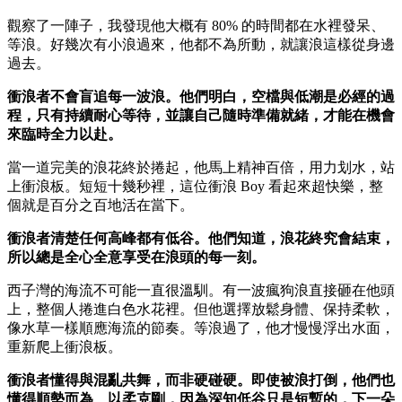
觀察了一陣子，我發現他大概有 80% 的時間都在水裡發呆、
等浪。好幾次有小浪過來，他都不為所動，就讓浪這樣從身邊
過去。
衝浪者不會盲追每一波浪。他們明白，空檔與低潮是必經的過
程，只有持續耐心等待，並讓自己隨時準備就緒，才能在機會
來臨時全力以赴。
當一道完美的浪花終於捲起，他馬上精神百倍，用力划水，站
上衝浪板。短短十幾秒裡，這位衝浪 Boy 看起來超快樂，整
個就是百分之百地活在當下。
衝浪者清楚任何高峰都有低谷。他們知道，浪花終究會結束，
所以總是全心全意享受在浪頭的每一刻。
西子灣的海流不可能一直很溫馴。有一波瘋狗浪直接砸在他頭
上，整個人捲進白色水花裡。但他選擇放鬆身體、保持柔軟，
像水草一樣順應海流的節奏。等浪過了，他才慢慢浮出水面，
重新爬上衝浪板。
衝浪者懂得與混亂共舞，而非硬碰硬。即使被浪打倒，他們也
懂得順勢而為、以柔克剛，因為深知低谷只是短暫的，下一朵