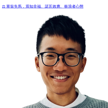
⚖️ 塞翁失馬，焉知非福、諾瓦效應、衝浪者心態