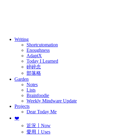
訂閱
歷年電子報
Writing
Shortcutomation
Enoughness
AdaptX
Today I Learned
碎碎念
部落格
Garden
Notes
Lists
Brainfoodie
Weekly Mindware Update
Projects
Dear Today Me
❤️
近況〡Now
愛用〡Uses