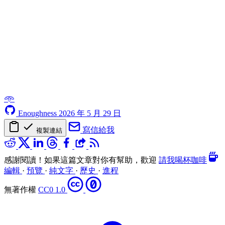
𖥸
Enoughness
2026 年 5 月 29 日
寫信給我
複製連結
感謝閱讀！如果這篇文章對你有幫助，歡迎
請我喝杯咖啡
編輯
·
預覽
·
純文字
·
歷史
·
進程
無著作權
CC0 1.0