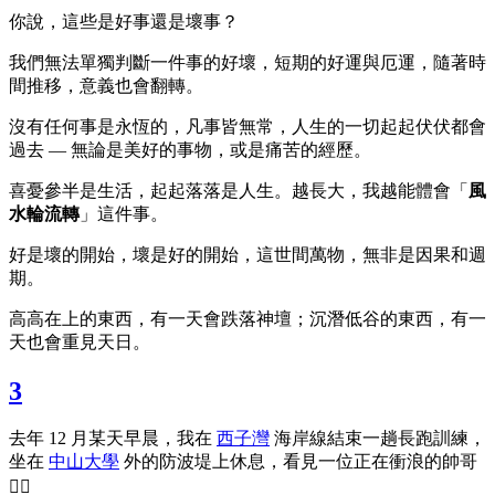
你說，這些是好事還是壞事？
我們無法單獨判斷一件事的好壞，短期的好運與厄運，隨著時
間推移，意義也會翻轉。
沒有任何事是永恆的，凡事皆無常，人生的一切起起伏伏都會
過去 — 無論是美好的事物，或是痛苦的經歷。
喜憂參半是生活，起起落落是人生。越長大，我越能體會「
風
水輪流轉
」這件事。
好是壞的開始，壞是好的開始，這世間萬物，無非是因果和週
期。
高高在上的東西，有一天會跌落神壇；沉潛低谷的東西，有一
天也會重見天日。
3
去年 12 月某天早晨，我在
西子灣
海岸線結束一趟長跑訓練，
坐在
中山大學
外的防波堤上休息，看見一位正在衝浪的帥哥
🏄‍♂️