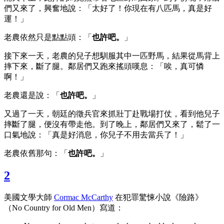
們又來了，興奮地說：「太好了！你現在有八匹馬，真是好
運！」
老農依然只是點點頭：「
也許吧。
」
接下來一天，老農的兒子想馴服其中一匹野馬，結果從馬背上
摔下來，斷了腿。鄰居們又跑來搖頭嘆息：「唉，真可憐
啊！」
老農還是說：「
也許吧。
」
又過了一天，朝廷的徵兵官來抓壯丁赴戰場打仗，看到他兒子
摔斷了腿，便沒有帶走他。到了晚上，鄰居們又來了，鬆了一
口氣地說：「真是好消息，你兒子不用去當兵了！」
老農依舊那句：「
也許吧。
」
2
美國文學大師
Cormac McCarthy
在犯罪驚悚小說《險路》
（No Country for Old Men）寫道：