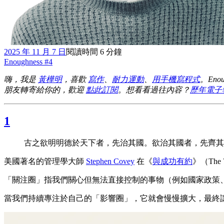
2025 年 11 月 7 日
閱讀時間 6 分鐘
Enoughness #4
嗨，我是
黃樺明
，喜歡
寫作
、
耐力運動
、
用手機寫程式
。En
朋友轉寄給你的，歡迎
點此訂閱
。想看看過往內容？
歷年電子
1
古之欲明明德於天下者，先治其國。欲治其國者，先齊其家
美國著名的管理學大師
Stephen Covey
在《
與成功有約
》（The 7
「關注圈」指我們關心但無法直接控制的事物（例如國家政策
當我們持續專注於自己的「影響圈」，它就會慢慢擴大，最終