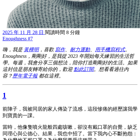
2025 年 11 月 28 日
閱讀時間 8 分鐘
Enoughness #7
嗨，我是
黃樺明
，喜歡
寫作
、
耐力運動
、
用手機寫程式
。
Enoughness，剛剛好，是我從 2023 年開始每天練習的生活哲
學。每週，我會分享三個想法，陪你打造剛剛好的生活。如果
這封信是朋友轉寄給你的，歡迎
點此訂閱
。想看看過往內
容？
歷年電子報
都在這裡。
1
前陣子，我被同居的家人傳染了流感，這段慘痛的經歷讓我學
到寶貴的一課。
當時，他像隻噴火龍般四處咳嗽，卻沒有戴口罩的自覺，缺乏
同理心與公德心。結果，我也中招了。當下我內心不斷抱怨：