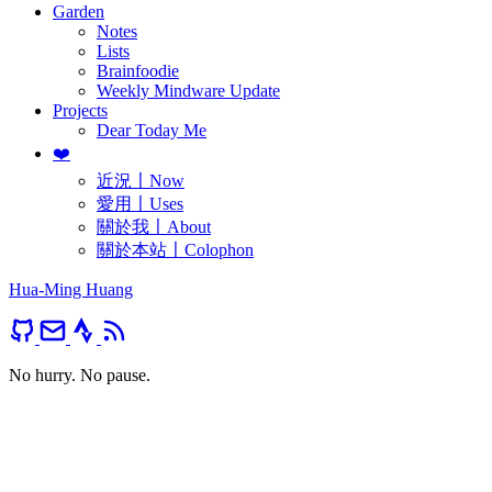
Garden
Notes
Lists
Brainfoodie
Weekly Mindware Update
Projects
Dear Today Me
❤️
近況〡Now
愛用〡Uses
關於我〡About
關於本站〡Colophon
Hua-Ming Huang
No hurry. No pause.