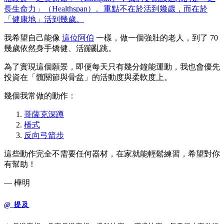
長生命力」（Healthspan）。重點不在於活到幾歲，而在於
「健康地」活到幾歲。
我希望自己能像
這位阿伯
一樣，做一個強壯的老人，到了 70
幾歲依然身手矯健、活蹦亂跳。
為了實現這個願景，即便每天只有幾分鐘能運動，我也會優先
投資在「髖關節與骨盆」的活動度與柔軟度上。
幾個我常做的動作：
哥薩克深蹲
橋式
反向弓箭步
這些動作完全不需要任何器材，在家就能輕鬆練習，希望對你
有幫助！
— 樺明
@ 提及