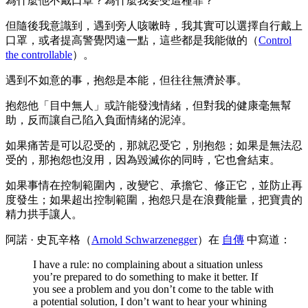
為什麼他不戴口罩？為什麼我要受這種罪？
但隨後我意識到，遇到旁人咳嗽時，我其實可以選擇自行戴上
口罩，或者提高警覺閃遠一點，這些都是我能做的（
Control
the controllable
）。
遇到不如意的事，抱怨是本能，但往往無濟於事。
抱怨他「目中無人」或許能發洩情緒，但對我的健康毫無幫
助，反而讓自己陷入負面情緒的泥淖。
如果痛苦是可以忍受的，那就忍受它，別抱怨；如果是無法忍
受的，那抱怨也沒用，因為毀滅你的同時，它也會結束。
如果事情在控制範圍內，改變它、承擔它、修正它，並防止再
度發生；如果超出控制範圍，抱怨只是在浪費能量，把寶貴的
精力拱手讓人。
阿諾 · 史瓦辛格（
Arnold Schwarzenegger
）在
自傳
中寫道：
I have a rule: no complaining about a situation unless
you’re prepared to do something to make it better. If
you see a problem and you don’t come to the table with
a potential solution, I don’t want to hear your whining