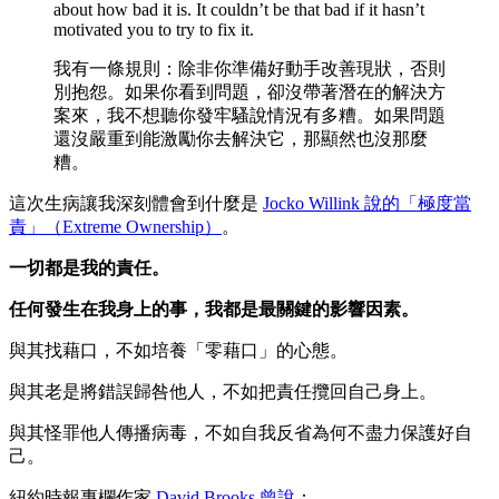
about how bad it is. It couldn’t be that bad if it hasn’t
motivated you to try to fix it.
我有一條規則：除非你準備好動手改善現狀，否則
別抱怨。如果你看到問題，卻沒帶著潛在的解決方
案來，我不想聽你發牢騷說情況有多糟。如果問題
還沒嚴重到能激勵你去解決它，那顯然也沒那麼
糟。
這次生病讓我深刻體會到什麼是
Jocko Willink 說的「極度當
責」（Extreme Ownership）
。
一切都是我的責任。
任何發生在我身上的事，我都是最關鍵的影響因素。
與其找藉口，不如培養「零藉口」的心態。
與其老是將錯誤歸咎他人，不如把責任攬回自己身上。
與其怪罪他人傳播病毒，不如自我反省為何不盡力保護好自
己。
紐約時報專欄作家
David Brooks
曾說
：