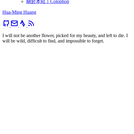
關於本站〡Colophon
Hua-Ming Huang
I will not be another flower, picked for my beauty, and left to die. I
will be wild, difficult to find, and impossible to forget.