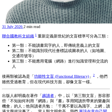
31 July 2026
2 min read
1
聯合國教科文組織
重新定義新世紀的文盲標準可分為三類：
第一類：不能讀書寫字的人，即傳統意義上的文盲
第二類：不能識別現代社會標誌或圖表的人（如地圖、
交通符號等）
第三類：不能應用電腦（網路）進行知識管理和交流的
人
2
後兩類被認為是「
功能性文盲 (Functional Illiteracy)
」
，他們
雖然受過教育，但在現代科技方面，卻像文盲一樣。
出版人郝明義在著作「
越讀者
」中，以「第三類文盲」形容那
些「不知如何利用『網路』與『書』享用閱讀所帶來的樂趣與
機會」的人；他與讀者共勉：「千萬不要以為識字、上網，讀
過大學就沒事了」，當人類文明愈高，我們
更該在意自己閱