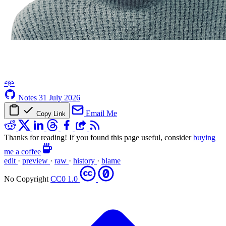
𖥸
Notes
31 July 2026
Email Me
Copy Link
Thanks for reading! If you found this page useful, consider
buying
me a coffee
edit
·
preview
·
raw
·
history
·
blame
No Copyright
CC0 1.0