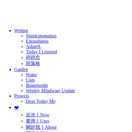
訂閱
歷年電子報
Writing
Shortcutomation
Enoughness
AdaptX
Today I Learned
碎碎念
部落格
Garden
Notes
Lists
Brainfoodie
Weekly Mindware Update
Projects
Dear Today Me
❤️
近況〡Now
愛用〡Uses
關於我〡About