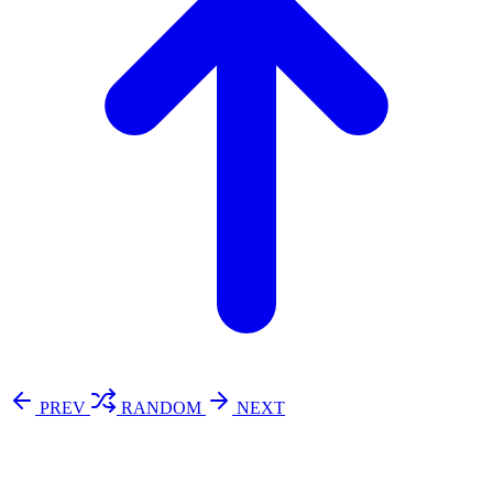
PREV
RANDOM
NEXT
⚖️ Enoughness