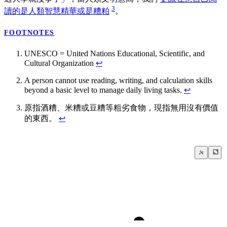
3
讀的是人類智慧精華或是糟粕
。
FOOTNOTES
UNESCO = United Nations Educational, Scientific, and
Cultural Organization
↩
A person cannot use reading, writing, and calculation skills
beyond a basic level to manage daily living tasks.
↩
原指酒糟、米糟或豆糟等粗劣食物，現指無用沒有價值
的東西。
↩