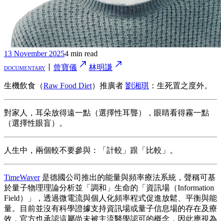
13 November 2025
4 min read
documentary
〡
曾寶儀
林明謙
生機飲食（
Raw Food Diet
）推廣者
劉湘琪
：生死置之度外。
對家人，耳朵放得遠一點（選擇性耳聾），眼睛看得霧一點
（選擇性眼盲）。
人生中，兩個較不要參與：「計較」跟「比較」。
TimeWaver
是德國公司推出的能量與頻率療法系統，聲稱可基
於量子物理理論分析並「調和」生命的「資訊場（Information
Field）」，透過微電流與個人化頻率程式促進放鬆、平衡與能
量。目前並沒有科學證據支持資訊場或量子信息場的存在及療
效，官方也承認這屬尚未被主流醫學認可的概念，因此應視為