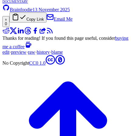
documentary
Brainfoodie
13 November 2025
Email Me
Copy Link
0
Thanks for reading! If you found this page useful, consider
buying
me a coffee
edit
·
preview
·
raw
·
history
·
blame
No Copyright
CC0 1.0