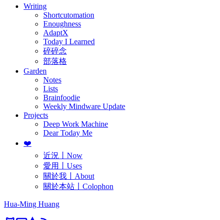
Writing
Shortcutomation
Enoughness
AdaptX
Today I Learned
碎碎念
部落格
Garden
Notes
Lists
Brainfoodie
Weekly Mindware Update
Projects
Deep Work Machine
Dear Today Me
❤️
近況〡Now
愛用〡Uses
關於我〡About
關於本站〡Colophon
Hua-Ming Huang