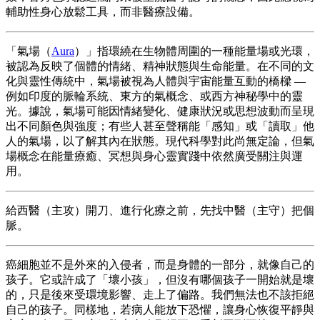
輔助性身心放鬆工具，而非醫療設備。
「氣場（
Aura
）」指環繞在生物體周圍的一種能量場或光環，
被認為反映了個體的情緒、精神狀態與生命能量。在不同的文
化與靈性傳統中，氣場被視為人體與宇宙能量互動的橋樑 —
例如印度的脈輪系統、東方的氣概念、或西方神秘學中的靈
光。據說，氣場可能因情緒變化、健康狀況或思想波動而呈現
出不同顏色與強度；有些人甚至聲稱能「感知」或「讀取」他
人的氣場，以了解其內在狀態。現代科學對此尚無定論，但氣
場概念在能量療癒、冥想與身心靈實踐中依然廣受關注與運
用。
給西醫（主攻）開刀、進行化療之前，先找中醫（主守）把個
脈。
癌細胞並不是外來的入侵者，而是身體的一部分，就像自己的
孩子。它或許成了「壞小孩」，但沒有哪個孩子一開始就是壞
的，只是後來受環境影響、走上了偏路。我們無法也不該拒絕
自己的孩子。同樣地，若病人能放下恐懼，讓身心恢復平靜與