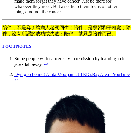
make them forget they have cancer. Just be there for
whatever they need. But also, help them focus on other
things and not the cancer.
陪伴，不是為了讓病人起死回生；陪伴，是學習和平相處；陪
伴，沒有所謂的成功或失敗；陪伴，就只是陪伴而已。
FOOTNOTES
Some people with cancer stay in remission by learning to let
fears
fall away.
↩
Dying to be me! Anita Moorjani at TEDxBayArea - YouTube
↩