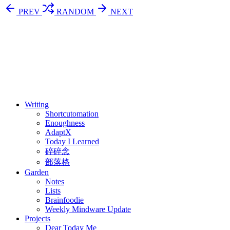
PREV
RANDOM
NEXT
⚖️ Enoughness
訂閱
歷年電子報
Writing
Shortcutomation
Enoughness
AdaptX
Today I Learned
碎碎念
部落格
Garden
Notes
Lists
Brainfoodie
Weekly Mindware Update
Projects
Dear Today Me