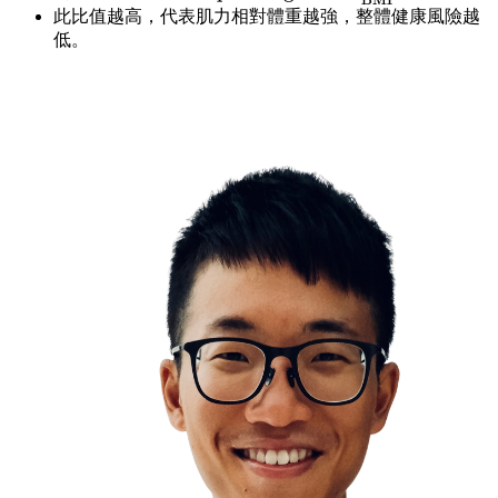
BMI
Grip
此比值越高，代表肌力相對體重越強，整體健康風險越
Strength} =
低。
\frac{\text{握
力 (kg)}}
{\text{BMI}}