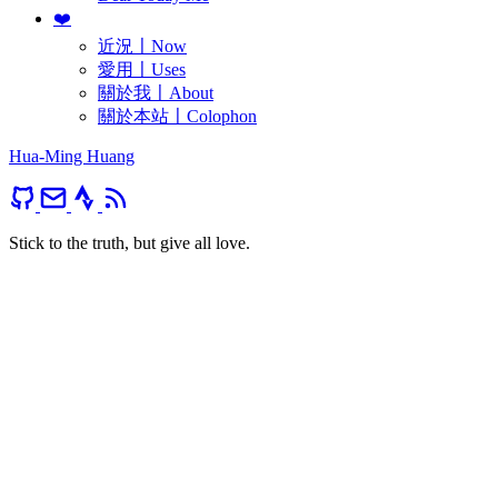
❤️
近況〡Now
愛用〡Uses
關於我〡About
關於本站〡Colophon
Hua-Ming Huang
Stick to the truth, but give all love.