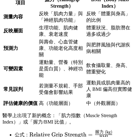
項目
Strength）
Index）
反映「肌肉力量」與
反映「體重與身高」
測量內容
「神經肌肉功能」
的比例
生理功能、肌肉健
體重狀況、脂肪潛在
反映層面
康、衰老速度
過多或過少
與壽命、心血管健
與肥胖風險與代謝疾
預測力
康、功能老化高度相
病相關
關
運動量、營養（特別
飲食攝取量、身高、
可變因素
是蛋白質）、神經功
體重變化
能
運動員或肌肉量高的
若測量不規範、手部
常見誤判
人 BMI 偏高但實際健
受傷會影響結果
康
評估健康的價值
高（功能層面）
中（外觀層面）
醫學上出現了新的概念：「肌力指數（Muscle Strength
Index）」或「握力/BMI 比值」。
握力
(kg)
\text{Relative
Relative Grip Strength
=
公式：