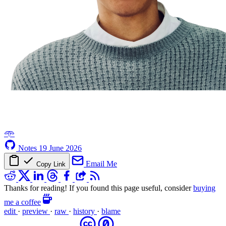
𖥸
Notes
19 June 2026
Email Me
Copy Link
Thanks for reading! If you found this page useful, consider
buying
me a coffee
edit
·
preview
·
raw
·
history
·
blame