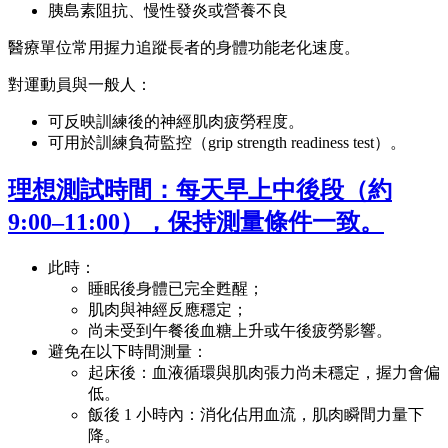
胰島素阻抗、慢性發炎或營養不良
醫療單位常用握力追蹤長者的身體功能老化速度。
對運動員與一般人：
可反映訓練後的神經肌肉疲勞程度。
可用於訓練負荷監控（grip strength readiness test）。
理想測試時間：每天早上中後段（約
9:00–11:00），保持測量條件一致。
此時：
睡眠後身體已完全甦醒；
肌肉與神經反應穩定；
尚未受到午餐後血糖上升或午後疲勞影響。
避免在以下時間測量：
起床後：血液循環與肌肉張力尚未穩定，握力會偏
低。
飯後 1 小時內：消化佔用血流，肌肉瞬間力量下
降。