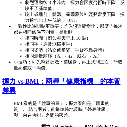
劇烈運動後 3 小時內：握力會因疲勞暫時下降，反
映不了基準值。
晚上或睡前：體溫、荷爾蒙與神經興奮度下降，握
力通常比上午低約 5–10%。
一致性比時間點更重要：若你想追蹤變化，那麼「每次
都在相同條件下測量」是重點
相同時間（例如每天早上 10 點）
相同手（通常測慣用手）
相同姿勢（站立或坐姿、手臂不靠身體）
相同測量順序（左 → 右，或右 → 左）
小技巧：可先輕鬆握幾下當暖身，再正式測三次，**取
最高值或平均值。
握力 vs BMI：兩種「健康指標」的本質
差異
BMI 看的是「體重的量」；握力看的是「體重的
質」。 結合兩者，能最準確地反映「外表健康」
與「內在功能」之間的落差。
握力（Handgrip
BMI（Body Mass