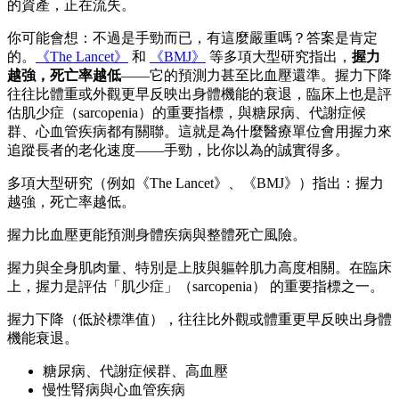
的資產，正在流失。
你可能會想：不過是手勁而已，有這麼嚴重嗎？答案是肯定
的。
《The Lancet》
和
《BMJ》
等多項大型研究指出，
握力
越強，死亡率越低
——它的預測力甚至比血壓還準。握力下降
往往比體重或外觀更早反映出身體機能的衰退，臨床上也是評
估肌少症（sarcopenia）的重要指標，與糖尿病、代謝症候
群、心血管疾病都有關聯。這就是為什麼醫療單位會用握力來
追蹤長者的老化速度——手勁，比你以為的誠實得多。
多項大型研究（例如《The Lancet》、《BMJ》）指出：握力
越強，死亡率越低。
握力比血壓更能預測身體疾病與整體死亡風險。
握力與全身肌肉量、特別是上肢與軀幹肌力高度相關。在臨床
上，握力是評估「肌少症」（sarcopenia） 的重要指標之一。
握力下降（低於標準值），往往比外觀或體重更早反映出身體
機能衰退。
糖尿病、代謝症候群、高血壓
慢性腎病與心血管疾病