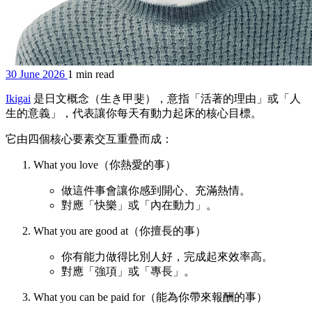
30 June 2026
1 min read
Ikigai
是日文概念（生き甲斐），意指「活著的理由」或「人
生的意義」，代表讓你每天有動力起床的核心目標。
它由四個核心要素交互重疊而成：
What you love（你熱愛的事）
做這件事會讓你感到開心、充滿熱情。
對應「快樂」或「內在動力」。
What you are good at（你擅長的事）
你有能力做得比別人好，完成起來效率高。
對應「強項」或「專長」。
What you can be paid for（能為你帶來報酬的事）