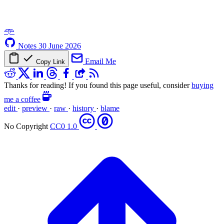
𖥸
Notes
30 June 2026
Email Me
Copy Link
Thanks for reading! If you found this page useful, consider
buying
me a coffee
edit
·
preview
·
raw
·
history
·
blame
No Copyright
CC0 1.0