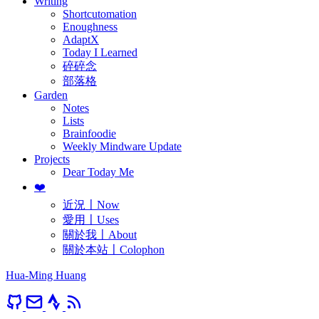
Writing
Shortcutomation
Enoughness
AdaptX
Today I Learned
碎碎念
部落格
Garden
Notes
Lists
Brainfoodie
Weekly Mindware Update
Projects
Dear Today Me
❤️
近況〡Now
愛用〡Uses
關於我〡About
關於本站〡Colophon
Hua-Ming Huang