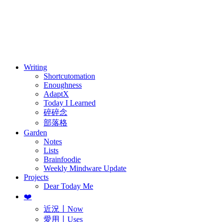
訂閱
歷年電子報
Writing
Shortcutomation
Enoughness
AdaptX
Today I Learned
碎碎念
部落格
Garden
Notes
Lists
Brainfoodie
Weekly Mindware Update
Projects
Dear Today Me
❤️
近況〡Now
愛用〡Uses