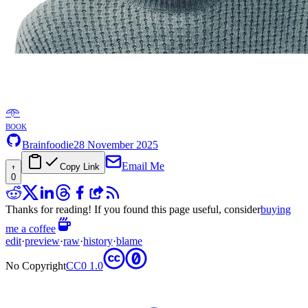
𖥸
book
Brainfoodie
28 November 2025
Email Me
Copy Link
0
Thanks for reading! If you found this page useful, consider
buying
me a coffee
edit
·
preview
·
raw
·
history
·
blame
No Copyright
CC0 1.0