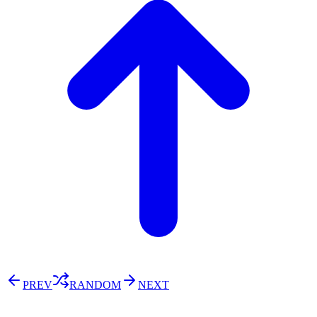
PREV
RANDOM
NEXT
⚖️ Enoughness