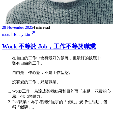
28 November 2025
4 min read
book
〡
Emily Liu
Work 不等於 Job，工作不等於職業
在自由的工作中會有最好的飯碗，但最好的飯碗中
難有自由的工作。
自由是工作心態，不是工作型態。
沒有愛的工作，只是職業。
Work/工作：為達成某種結果和目的而「主動」花費的心
思、付出的體力。
Job/職業：為了賺錢所從事的「被動」規律性活動，俗
稱「飯碗」。