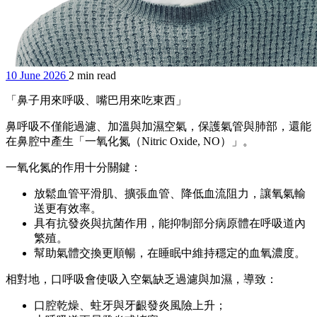
10 June 2026
2 min read
「鼻子用來呼吸、嘴巴用來吃東西」
鼻呼吸不僅能過濾、加溫與加濕空氣，保護氣管與肺部，還能
在鼻腔中產生「一氧化氮（Nitric Oxide, NO）」。
一氧化氮的作用十分關鍵：
放鬆血管平滑肌、擴張血管、降低血流阻力，讓氧氣輸
送更有效率。
具有抗發炎與抗菌作用，能抑制部分病原體在呼吸道內
繁殖。
幫助氣體交換更順暢，在睡眠中維持穩定的血氧濃度。
相對地，口呼吸會使吸入空氣缺乏過濾與加濕，導致：
口腔乾燥、蛀牙與牙齦發炎風險上升；