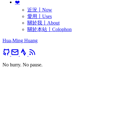
❤️
近況〡Now
愛用〡Uses
關於我〡About
關於本站〡Colophon
Hua-Ming Huang
No hurry. No pause.