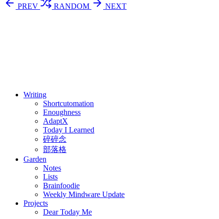
PREV
RANDOM
NEXT
⚖️ Enoughness
訂閱
歷年電子報
Writing
Shortcutomation
Enoughness
AdaptX
Today I Learned
碎碎念
部落格
Garden
Notes
Lists
Brainfoodie
Weekly Mindware Update
Projects
Dear Today Me