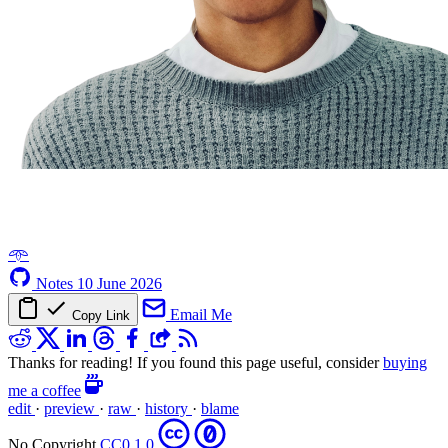
𖥸
Notes
10 June 2026
Email Me
Copy Link
Thanks for reading! If you found this page useful, consider
buying
me a coffee
edit
·
preview
·
raw
·
history
·
blame
No Copyright
CC0 1.0