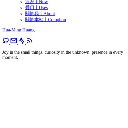
近況〡Now
愛用〡Uses
關於我〡About
關於本站〡Colophon
Hua-Ming Huang
Joy in the small things, curiosity in the unknown, presence in every
moment.