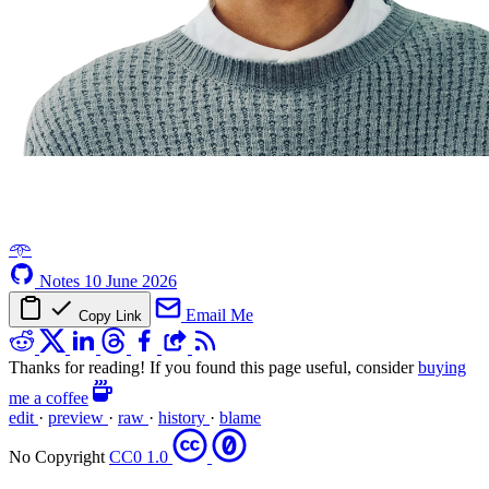
𖥸
Notes
10 June 2026
Email Me
Copy Link
Thanks for reading! If you found this page useful, consider
buying
me a coffee
edit
·
preview
·
raw
·
history
·
blame
No Copyright
CC0 1.0