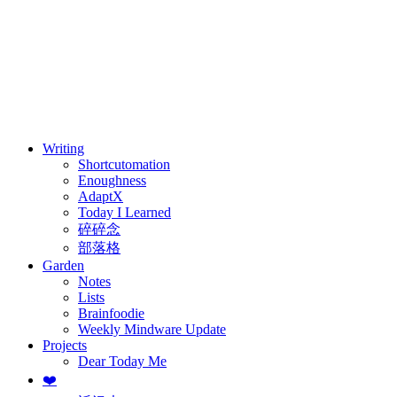
⚖️ Enoughness
訂閱
歷年電子報
Writing
Shortcutomation
Enoughness
AdaptX
Today I Learned
碎碎念
部落格
Garden
Notes
Lists
Brainfoodie
Weekly Mindware Update
Projects
Dear Today Me
❤️