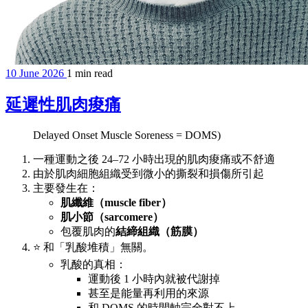
10 June 2026
1 min read
延遲性肌肉痠痛
Delayed Onset Muscle Soreness = DOMS)
一種運動之後 24–72 小時出現的肌肉痠痛或不舒適
由於肌肉細胞組織受到微小的撕裂和損傷所引起
主要發生在：
肌纖維（muscle fiber）
肌小節（sarcomere）
包覆肌肉的
結締組織（筋膜）
⭐️ 和「乳酸堆積」無關。
乳酸的真相：
運動後 1 小時內就被代謝掉
甚至是能量再利用的來源
和 DOMS 的時間軸完全對不上