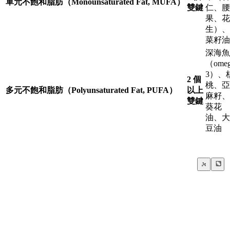
單元不飽和脂肪（Monounsaturated Fat, MUFA）
雙鍵
仁、腰
果、花
生）、
菜籽油
深海魚
（omeg
3）、
2 個
桃、亞
多元不飽和脂肪（Polyunsaturated Fat, PUFA）
以上
麻籽、
雙鍵
葵花
油、大
豆油