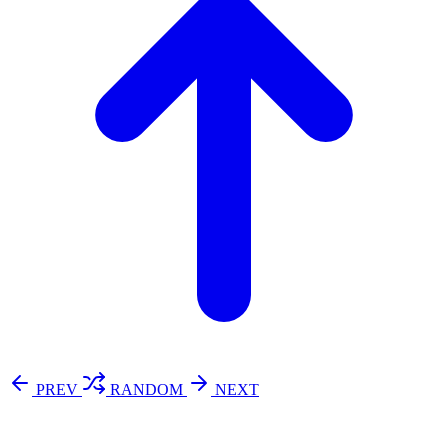
PREV
RANDOM
NEXT
⚖️ Enoughness