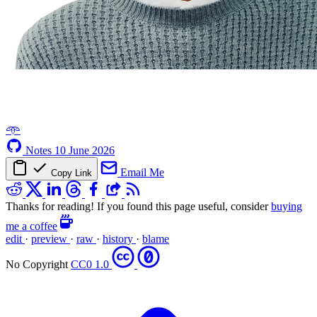
𖥸
Notes
10 June 2026
Email Me
Copy Link
Thanks for reading! If you found this page useful, consider
buying
me a coffee
edit
·
preview
·
raw
·
history
·
blame
No Copyright
CC0 1.0