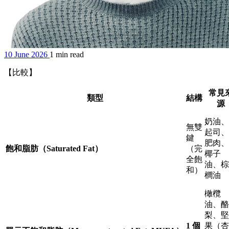
10 June 2026
1 min read
【比較】
常見
類型
結構
源
奶油、
無雙
起司、
鍵
肥肉、
飽和脂肪（Saturated Fat）
（完
椰子
全飽
油、棕
和）
櫚油
橄欖
油、酪
梨、堅
1 個
果（杏