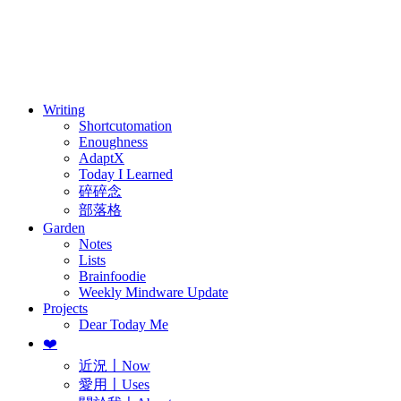
訂閱
歷年電子報
Writing
Shortcutomation
Enoughness
AdaptX
Today I Learned
碎碎念
部落格
Garden
Notes
Lists
Brainfoodie
Weekly Mindware Update
Projects
Dear Today Me
❤️
近況〡Now
愛用〡Uses