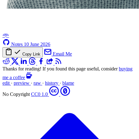
𖥸
Notes
10 June 2026
Email Me
Copy Link
Thanks for reading! If you found this page useful, consider
buying
me a coffee
edit
·
preview
·
raw
·
history
·
blame
No Copyright
CC0 1.0