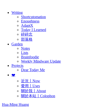
歷年電子報
Writing
Shortcutomation
Enoughness
AdaptX
Today I Learned
碎碎念
部落格
Garden
Notes
Lists
Brainfoodie
Weekly Mindware Update
Projects
Dear Today Me
❤️
近況〡Now
愛用〡Uses
關於我〡About
關於本站〡Colophon
Hua-Ming Huang