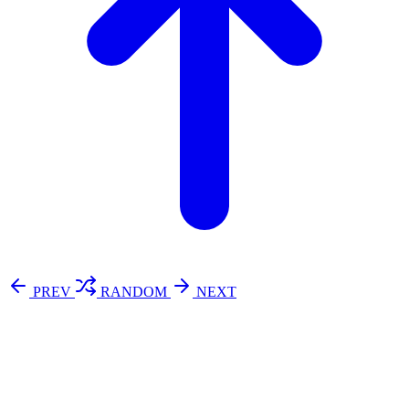
PREV
RANDOM
NEXT
⚖️ Enoughness
訂閱