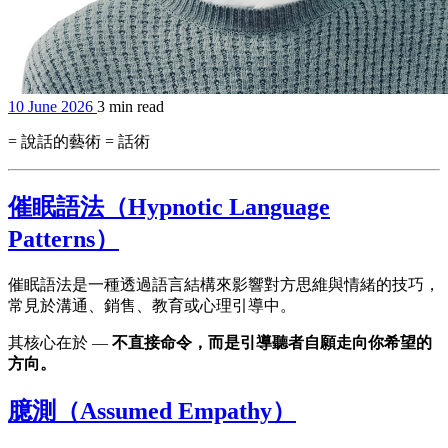
10 June 2026
3 min read
= 說話的藝術 = 話術
催眠語法（Hypnotic Language
Patterns）
催眠語法是一種透過語言結構來影響對方思維與情緒的技巧，
常見於溝通、銷售、教育或心理引導中。
其核心在於 —
不直接命令，而是引導聽者自願走向你希望的
方向。
臆測（Assumed Empathy）