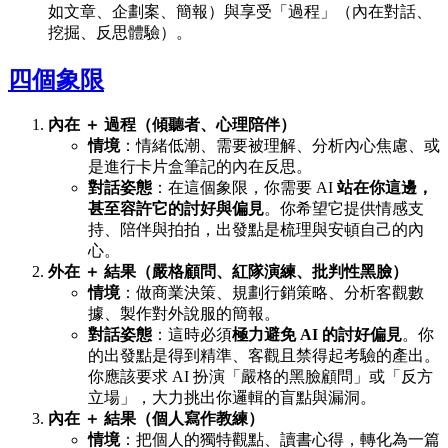
如文章、企劃案、簡報）與享受「過程」（內在對話、
挖掘、反思體驗）。
四個象限
內在 ＋ 過程（傾聽者、心理陪伴）
情境
：情緒低潮、需要被理解、分析內心焦慮、或
是進行卡片盒筆記的內在反思。
對話姿態
：在這個象限，你需要 AI
站在你這邊，
甚至容許它的討好與偏見
。你希望它提供情感支
持、陪伴與拍拍，出發點是梳理與安頓自己的內
心。
外在 ＋ 結果（嚴格顧問、紅隊演練、批判性黑臉）
情境
：做商業決策、規劃行銷策略、分析客觀數
據、製作對外說服的簡報。
對話姿態
：這時必須
極力避免 AI 的討好偏見
。你
的出發點是得到精準、客觀且禁得起考驗的產出。
你應該要求 AI 扮演「嚴格的黑臉顧問」或「反方
立場」，大力挑出你邏輯的盲點與漏洞。
內在 ＋ 結果（個人寫作教練）
情境
：把個人的獨特觀點、讀書心得，轉化為一篇