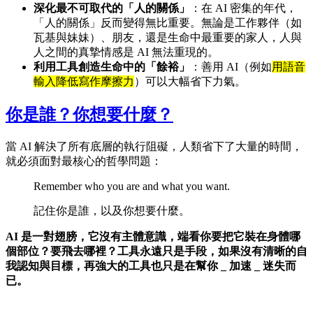
深化最不可取代的「人的關係」
：在 AI 密集的年代，
「人的關係」反而變得無比重要。無論是工作夥伴（如
瓦基與妹妹）、朋友，還是生命中最重要的家人，人與
人之間的真摯情感是 AI 無法重現的。
利用工具創造生命中的「餘裕」
：善用 AI（例如
用語音
輸入降低寫作摩擦力
）可以大幅省下力氣。
你是誰？你想要什麼？
當 AI 解決了所有底層的執行阻礙，人類省下了大量的時間，
就必須面對最核心的哲學問題：
Remember who you are and what you want.
記住你是誰，以及你想要什麼。
AI 是一對翅膀，它沒有主體意識，端看你要把它裝在身體哪
個部位？要飛去哪裡？工具永遠只是手段，如果沒有清晰的自
我認知與目標，再強大的工具也只是在幫你 _ 加速 _ 迷失而
已。