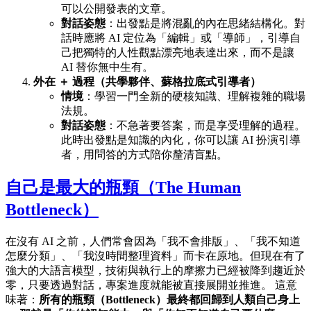
可以公開發表的文章。
對話姿態
：出發點是將混亂的內在思緒結構化。對
話時應將 AI 定位為「編輯」或「導師」，引導自
己把獨特的人性觀點漂亮地表達出來，而不是讓
AI 替你無中生有。
外在 ＋ 過程（共學夥伴、蘇格拉底式引導者）
情境
：學習一門全新的硬核知識、理解複雜的職場
法規。
對話姿態
：不急著要答案，而是享受理解的過程。
此時出發點是知識的內化，你可以讓 AI 扮演引導
者，用問答的方式陪你釐清盲點。
自己是最大的瓶頸（The Human
Bottleneck）
在沒有 AI 之前，人們常會因為「我不會排版」、「我不知道
怎麼分類」、「我沒時間整理資料」而卡在原地。但現在有了
強大的大語言模型，技術與執行上的摩擦力已經被降到趨近於
零，只要透過對話，專案進度就能被直接展開並推進。 這意
味著：
所有的瓶頸（Bottleneck）最終都回歸到人類自己身上