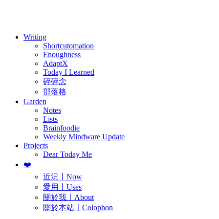
訂閱
歷年電子報
Writing
Shortcutomation
Enoughness
AdaptX
Today I Learned
碎碎念
部落格
Garden
Notes
Lists
Brainfoodie
Weekly Mindware Update
Projects
Dear Today Me
❤️
近況〡Now
愛用〡Uses
關於我〡About
關於本站〡Colophon