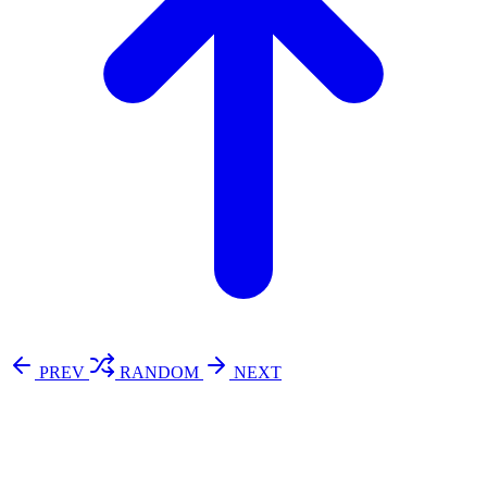
PREV
RANDOM
NEXT
⚖️ Enoughness