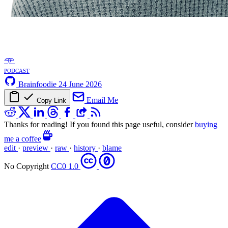
𖥸
podcast
Brainfoodie
24 June 2026
Email Me
Copy Link
Thanks for reading! If you found this page useful, consider
buying
me a coffee
edit
·
preview
·
raw
·
history
·
blame
No Copyright
CC0 1.0