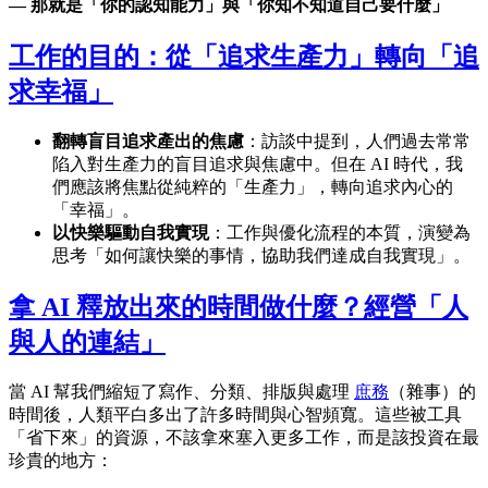
— 那就是「你的認知能力」與「你知不知道自己要什麼」
工作的目的：從「追求生產力」轉向「追
求幸福」
翻轉盲目追求產出的焦慮
：訪談中提到，人們過去常常
陷入對生產力的盲目追求與焦慮中。但在 AI 時代，我
們應該將焦點從純粹的「生產力」，轉向追求內心的
「幸福」。
以快樂驅動自我實現
：工作與優化流程的本質，演變為
思考「如何讓快樂的事情，協助我們達成自我實現」。
拿 AI 釋放出來的時間做什麼？經營「人
與人的連結」
當 AI 幫我們縮短了寫作、分類、排版與處理
庶務
（雜事）的
時間後，人類平白多出了許多時間與心智頻寬。這些被工具
「省下來」的資源，不該拿來塞入更多工作，而是該投資在最
珍貴的地方：