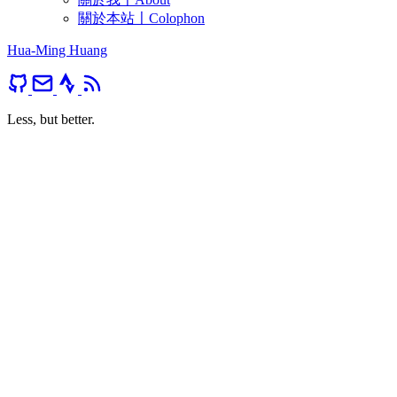
關於本站〡Colophon
Hua-Ming Huang
Less, but better.