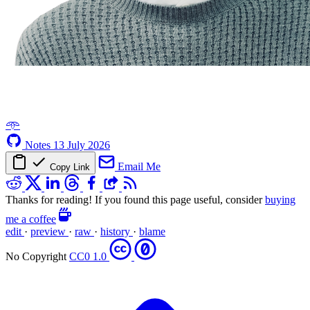
𖥸
Notes
13 July 2026
Email Me
Copy Link
Thanks for reading! If you found this page useful, consider
buying
me a coffee
edit
·
preview
·
raw
·
history
·
blame
No Copyright
CC0 1.0