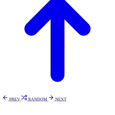
PREV
RANDOM
NEXT
⚖️ Enoughness