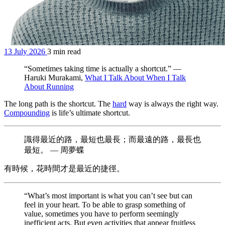
13 July 2026
3 min read
“Sometimes taking time is actually a shortcut.” —
Haruki Murakami,
What I Talk About When I Talk
About Running
The long path is the shortcut. The
hard
way is always the right way.
Compounding
is life’s ultimate shortcut.
識得最近的路，最短也最長；而最遠的路，最長也
最短。 — 周夢蝶
有時候，花時間才是最近的捷徑。
“What’s most important is what you can’t see but can
feel in your heart. To be able to grasp something of
value, sometimes you have to perform seemingly
inefficient acts. But even activities that appear fruitless