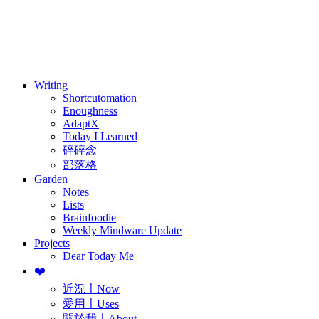
訂閱
歷年電子報
Writing
Shortcutomation
Enoughness
AdaptX
Today I Learned
碎碎念
部落格
Garden
Notes
Lists
Brainfoodie
Weekly Mindware Update
Projects
Dear Today Me
❤️
近況〡Now
愛用〡Uses
關於我〡About