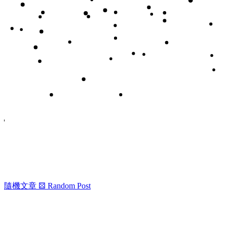
隨機文章
⚄
Random Post
⚖️ Enoughness