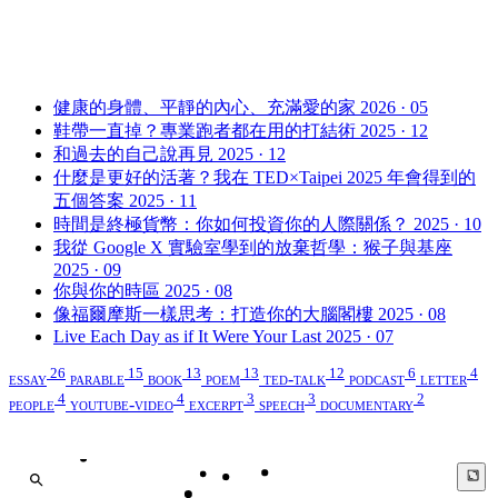
健康的身體、平靜的內心、充滿愛的家
2026 · 05
鞋帶一直掉？專業跑者都在用的打結術
2025 · 12
和過去的自己說再見
2025 · 12
什麼是更好的活著？我在 TED×Taipei 2025 年會得到的
五個答案
2025 · 11
時間是終極貨幣：你如何投資你的人際關係？
2025 · 10
我從 Google X 實驗室學到的放棄哲學：猴子與基座
2025 · 09
你與你的時區
2025 · 08
像福爾摩斯一樣思考：打造你的大腦閣樓
2025 · 08
Live Each Day as if It Were Your Last
2025 · 07
26
15
13
13
12
6
4
essay
parable
book
poem
ted-talk
podcast
letter
4
4
3
3
2
people
youtube-video
excerpt
speech
documentary