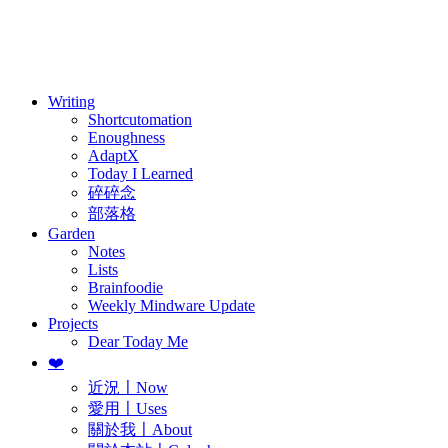
訂閱
歷年電子報
Writing
Shortcutomation
Enoughness
AdaptX
Today I Learned
碎碎念
部落格
Garden
Notes
Lists
Brainfoodie
Weekly Mindware Update
Projects
Dear Today Me
❤️
近況〡Now
愛用〡Uses
關於我〡About