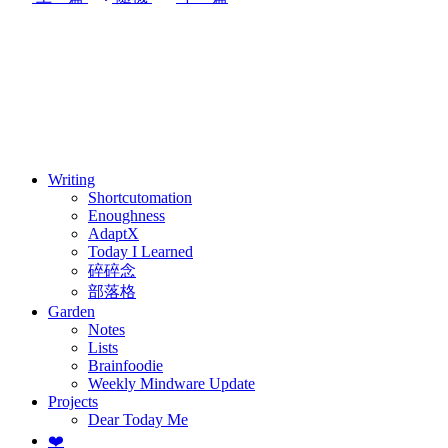
⚖️ Enoughness
訂閱
歷年電子報
Writing
Shortcutomation
Enoughness
AdaptX
Today I Learned
碎碎念
部落格
Garden
Notes
Lists
Brainfoodie
Weekly Mindware Update
Projects
Dear Today Me
❤️