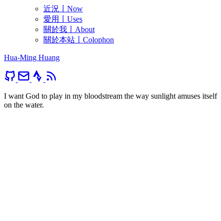
近況〡Now
愛用〡Uses
關於我〡About
關於本站〡Colophon
Hua-Ming Huang
I want God to play in my bloodstream the way sunlight amuses itself
on the water.