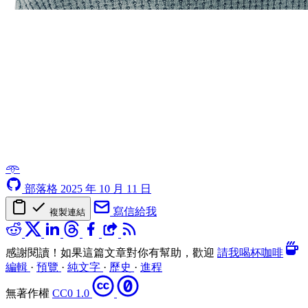
𖥸
部落格
2025 年 10 月 11 日
寫信給我
複製連結
感謝閱讀！如果這篇文章對你有幫助，歡迎
請我喝杯咖啡
編輯
·
預覽
·
純文字
·
歷史
·
進程
無著作權
CC0 1.0