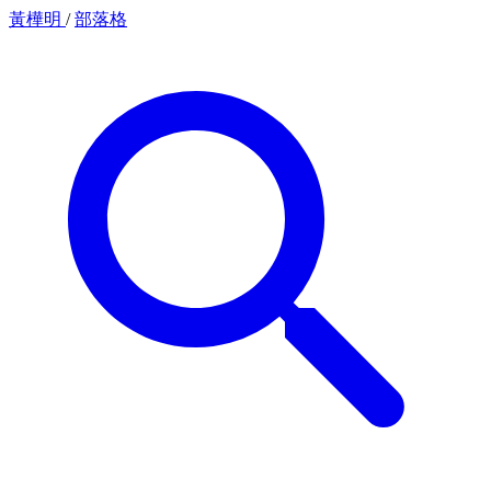
黃樺明
/
部落格