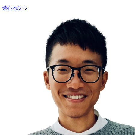
紫心地瓜 🍠