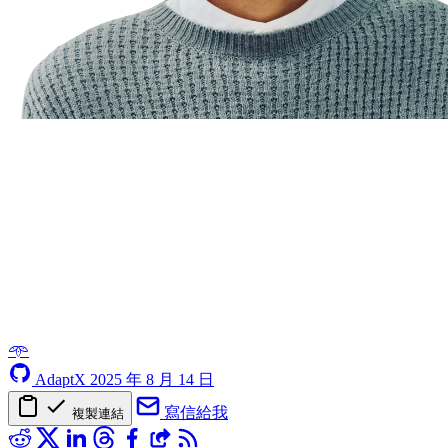
𖥸
AdaptX
2025 年 8 月 14 日
寫信給我
複製連結