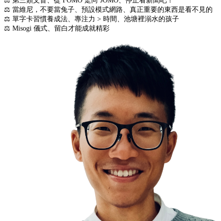
⚖️ 第三類文盲、從 FOMO 走向 JOMO、停止看新聞吧！
⚖️ 當維尼，不要當兔子、預設模式網路、真正重要的東西是看不見的
⚖️ 單字卡習慣養成法、專注力 > 時間、池塘裡溺水的孩子
⚖️ Misogi 儀式、留白才能成就精彩