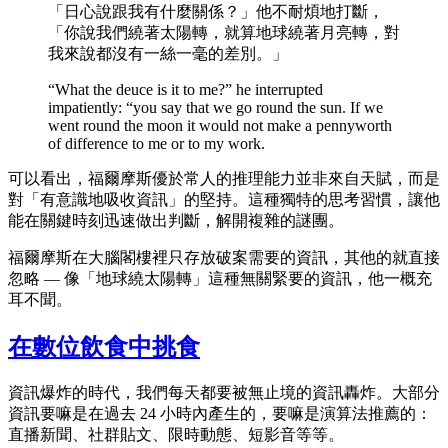
「日心說跟我有什麼關係？」他不耐煩地打斷，
「你說我們繞著太陽轉，就算地球繞著月亮轉，對
我來說都沒有一絲一毫的差別。」
“What the deuce is it to me?” he interrupted
impatiently: “you say that we go round the sun. If we
went round the moon it would not make a pennyworth
of difference to me or to my work.
可以看出，福爾摩斯優於常人的推理能力並非來自天賦，而是
對「有意識地吸收資訊」的堅持。這種獨特的思考習慣，讓他
能在關鍵時刻迅速做出判斷，解開複雜的謎團。
福爾摩斯在大腦閣樓裡只存放破案需要的資訊，其他的就直接
忽略 — 像「地球繞太陽轉」這種無關緊要的資訊，他一概充
耳不聞。
在數位飲食中挑食
資訊爆炸的時代，我們每天都要被無止境的資訊轟炸。大部分
資訊要嘛是在過去 24 小時內產生的，要嘛是演算法推薦的：
直播新聞、社群貼文、限時動態、短影音等等。