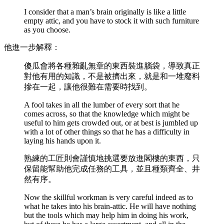
I consider that a man’s brain originally is like a little
empty attic, and you have to stock it with such furniture
as you choose.
他進一步解釋：
傻瓜會將各種雜亂無章的東西裝進腦袋，導致真正
對他有用的知識，不是被擠出來，就是和一堆廢料
摻在一起，讓他很難在需要時找到。
A fool takes in all the lumber of every sort that he
comes across, so that the knowledge which might be
useful to him gets crowded out, or at best is jumbled up
with a lot of other things so that he has a difficulty in
laying his hands upon it.
熟練的工匠則會謹慎地挑選要放進閣樓的東西，只
保留能幫助他完成任務的工具，並且種類齊全、井
然有序。
Now the skillful workman is very careful indeed as to
what he takes into his brain-attic. He will have nothing
but the tools which may help him in doing his work,