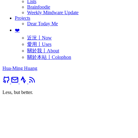
Lists
Brainfoodie
Weekly Mindware Update
Projects
Dear Today Me
❤️
近況〡Now
愛用〡Uses
關於我〡About
關於本站〡Colophon
Hua-Ming Huang
Less, but better.